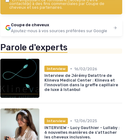
contacté(e) à des fins commerciales par Coupe de
cheveux et ses partenaires.
Coupe de cheveux
Ajoutez-nous à vos sources préférées sur Google
Parole d'experts
•
16/02/2026
Interview
Interview de Jérémy Delattre de
Klineva Medical Center : Klineva et
l'innovation dans la greffe capillaire
de luxe à Istanbul
•
12/06/2025
Interview
INTERVIEW - Lucy Gauthier - Lullaby :
6 nouvelles manières de s'attacher
les cheveux inclusives.