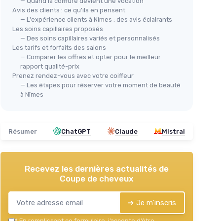
— Quand la coiffure devient une vocation
Avis des clients : ce qu'ils en pensent
— L'expérience clients à Nîmes : des avis éclairants
Les soins capillaires proposés
— Des soins capillaires variés et personnalisés
Les tarifs et forfaits des salons
— Comparer les offres et opter pour le meilleur
rapport qualité-prix
Prenez rendez-vous avec votre coiffeur
— Les étapes pour réserver votre moment de beauté
à Nîmes
Résumer
ChatGPT
Claude
Mistral
Recevez les dernières actualités de
Coupe de cheveux
➔ Je m'inscris
*
En remplissant ce formulaire, j’accepte d’être