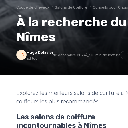
Coupe de cheveux
Salons de Coiffure
Conseils pour Chois
À la recherche du 
Nîmes
Hugo Delavier
12 décembre 2024
10 min de lecture
Editeur
Explorez les meilleurs salons de coiffure à 
coiffeurs les plus recommandés.
Les salons de coiffure
incontournables à Nîmes