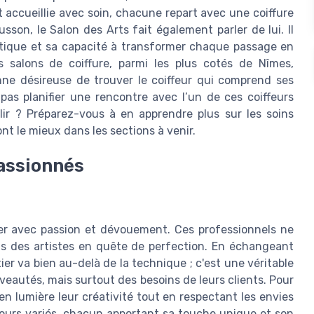
t accueillie avec soin, chacune repart avec une coiffure
sson, le Salon des Arts fait également parler de lui. Il
istique et sa capacité à transformer chaque passage en
 salons de coiffure, parmi les plus cotés de Nîmes,
ne désireuse de trouver le coiffeur qui comprend ses
 pas planifier une rencontre avec l’un de ces coiffeurs
llir ? Préparez-vous à en apprendre plus sur les soins
ont le mieux dans les sections à venir.
passionnés
ier avec passion et dévouement. Ces professionnels ne
is des artistes en quête de perfection. En échangeant
er va bien au-delà de la technique ; c'est une véritable
veautés, mais surtout des besoins de leurs clients. Pour
n lumière leur créativité tout en respectant les envies
rcours variés, chacun apportant sa touche unique et son