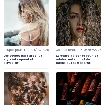
•
•
Coupes pour Hommes
08/09/2025
Coupes Tendance et Modernes
08/09/2025
Les coupes militaires : un
La coupe garçonne pour les
style intemporel et
adolescents : un style
polyvalent
audacieux et moderne