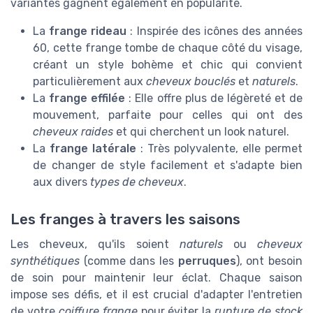
variantes gagnent également en popularité.
La
frange rideau
: Inspirée des icônes des années
60, cette frange tombe de chaque côté du visage,
créant un style bohème et chic qui convient
particulièrement aux
cheveux bouclés
et
naturels
.
La
frange effilée
: Elle offre plus de légèreté et de
mouvement, parfaite pour celles qui ont des
cheveux raides
et qui cherchent un look naturel.
La
frange latérale
: Très polyvalente, elle permet
de changer de style facilement et s'adapte bien
aux divers
types de cheveux
.
Les franges à travers les saisons
Les cheveux, qu'ils soient
naturels
ou
cheveux
synthétiques
(comme dans les
perruques
), ont besoin
de soin pour maintenir leur éclat. Chaque saison
impose ses défis, et il est crucial d'adapter l'entretien
de votre
coiffure frange
pour éviter la
rupture de stock