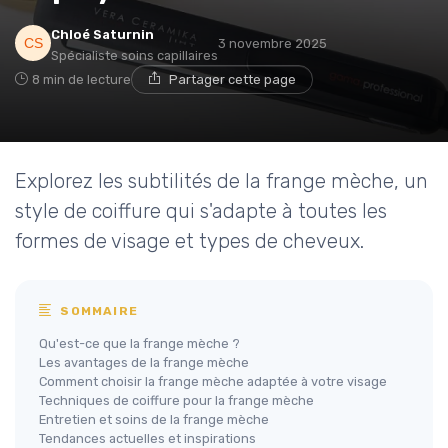
Chloé Saturnin
3 novembre 2025
Spécialiste soins capillaires
8 min de lecture
Partager cette page
Explorez les subtilités de la frange mèche, un
style de coiffure qui s'adapte à toutes les
formes de visage et types de cheveux.
SOMMAIRE
Qu'est-ce que la frange mèche ?
Les avantages de la frange mèche
Comment choisir la frange mèche adaptée à votre visage
Techniques de coiffure pour la frange mèche
Entretien et soins de la frange mèche
Tendances actuelles et inspirations