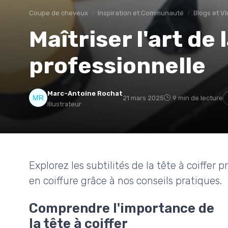
Coupe de cheveux
Inspiration et Communauté
Blogs et Vl
Maîtriser l'art de 
professionnelle
Marc-Antoine Rochat
21 mars 2025
9 min de lecture
Illustrateur
Explorez les subtilités de la tête à coiffe
en coiffure grâce à nos conseils pratiques.
Comprendre l'importance de
la tête à coiffer