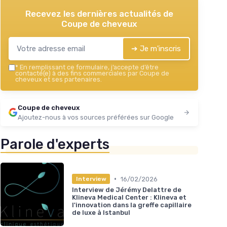
Recevez les dernières actualités de
Coupe de cheveux
➔ Je m'inscris
*
En remplissant ce formulaire, j’accepte d’être
contacté(e) à des fins commerciales par Coupe de
cheveux et ses partenaires.
Coupe de cheveux
Ajoutez-nous à vos sources préférées sur Google
Parole d'experts
•
16/02/2026
Interview
Interview de Jérémy Delattre de
Klineva Medical Center : Klineva et
l'innovation dans la greffe capillaire
de luxe à Istanbul