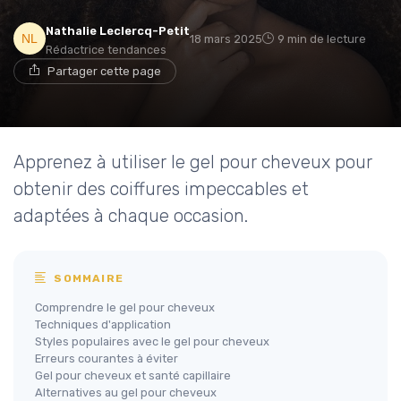
Nathalie Leclercq-Petit
18 mars 2025
9 min de lecture
Rédactrice tendances
Partager cette page
Apprenez à utiliser le gel pour cheveux pour
obtenir des coiffures impeccables et
adaptées à chaque occasion.
SOMMAIRE
Comprendre le gel pour cheveux
Techniques d'application
Styles populaires avec le gel pour cheveux
Erreurs courantes à éviter
Gel pour cheveux et santé capillaire
Alternatives au gel pour cheveux