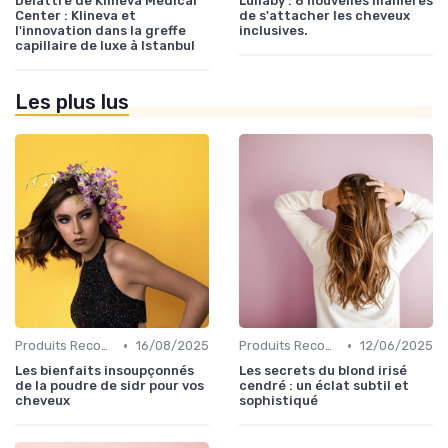
Delattre de Klineva Medical
Lullaby : 6 nouvelles manières
Center : Klineva et
de s'attacher les cheveux
l'innovation dans la greffe
inclusives.
capillaire de luxe à Istanbul
Les plus lus
•
•
Produits Recommandés
16/08/2025
Produits Recommandés
12/06/2025
Les bienfaits insoupçonnés
Les secrets du blond irisé
de la poudre de sidr pour vos
cendré : un éclat subtil et
cheveux
sophistiqué