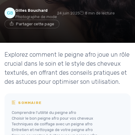
Gilles Bouchard
24 juin 2025
8 min de lecture
Photographe de mode
Partager cette page
Explorez comment le peigne afro joue un rôle
crucial dans le soin et le style des cheveux
texturés, en offrant des conseils pratiques et
des astuces pour optimiser son utilisation.
SOMMAIRE
Comprendre l'utilité du peigne afro
Choisir le bon peigne afro pour vos cheveux
Techniques de coiffage avec un peigne afro
Entretien et nettoyage de votre peigne afro