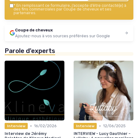
*
En remplissant ce formulaire, j’accepte d’être contacté(e) à
des fins commerciales par Coupe de cheveux et ses
partenaires.
Coupe de cheveux
Ajoutez-nous à vos sources préférées sur Google
Parole d'experts
•
•
16/02/2026
12/06/2025
Interview
Interview
Interview de Jérémy
INTERVIEW - Lucy Gauthier -