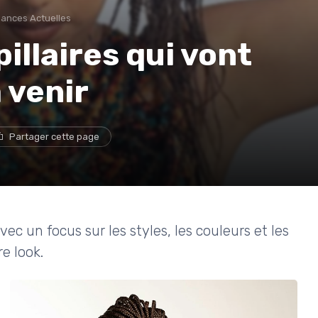
ances Actuelles
illaires qui vont
 venir
Partager cette page
vec un focus sur les styles, les couleurs et les
e look.