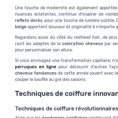
Une touche de modernité est également apportée 
nuances éclatantes, continue d'inspirer de nom
reflets dorés
, pour une touche de lumière subtile
beige
apportent douceur et originalité à n'importe 
Regardons aussi du côté du
redhead hair
, de plu
ravit les adeptes de la
coloration cheveux
par se
pour personnaliser son allure.
Si vous envisagez une transformation capillaire, n'o
perruques en ligne
pour découvrir d'autres façons
cheveux tendances
de cette année jouent avec les
couper le souffle au gré des saisons.
Techniques de coiffure innova
Techniques de coiffure révolutionnaire
Alors que les
tendances capillaires
continuent d'é