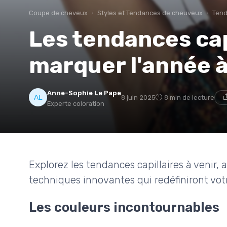
Coupe de cheveux
Styles et Tendances de cheuveux
Tend
Les tendances cap
marquer l'année à
Anne-Sophie Le Pape
8 juin 2025
8 min de lecture
Experte coloration
Explorez les tendances capillaires à venir, a
techniques innovantes qui redéfiniront votr
Les couleurs incontournables