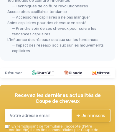
Techniques de coiffure innovantes
— Techniques de coiffure révolutionnaires
Accessoires capillaires tendance
— Accessoires capillaires à ne pas manquer
Soins capillaires pour des cheveux en santé
— Prendre soin de ses cheveux pour suivre les
tendances capillaires
L'influence des réseaux sociaux sur les tendances
— Impact des réseaux sociaux sur les mouvements
capillaires
Résumer
ChatGPT
Claude
Mistral
Recevez les dernières actualités de
Coupe de cheveux
➔ Je m'inscris
*
En remplissant ce formulaire, j’accepte d’être
contacté(e) à des fins commerciales par Coupe de