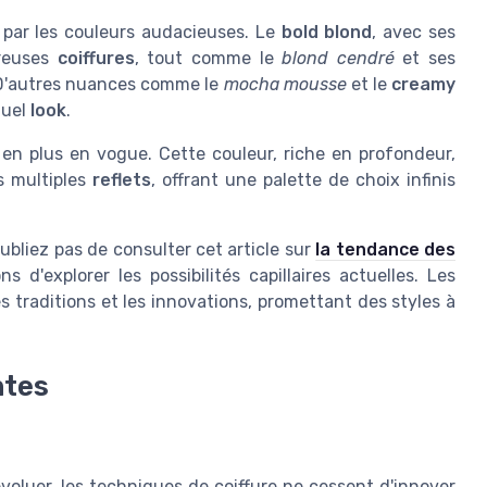
par les couleurs audacieuses. Le
bold blond
, avec ses
breuses
coiffures
, tout comme le
blond cendré
et ses
. D'autres nuances comme le
mocha mousse
et le
creamy
quel
look
.
s en plus en vogue. Cette couleur, riche en profondeur,
s multiples
reflets
, offrant une palette de choix infinis
ubliez pas de consulter cet article sur
la tendance des
 d'explorer les possibilités capillaires actuelles. Les
 traditions et les innovations, promettant des styles à
ntes
s
voluer, les techniques de coiffure ne cessent d'innover