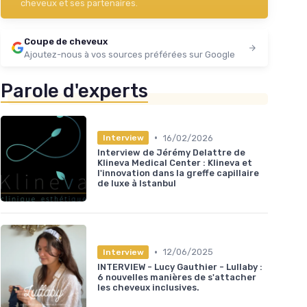
cheveux et ses partenaires.
Coupe de cheveux
Ajoutez-nous à vos sources préférées sur Google
Parole d'experts
•
16/02/2026
Interview
Interview de Jérémy Delattre de
Klineva Medical Center : Klineva et
l'innovation dans la greffe capillaire
de luxe à Istanbul
•
12/06/2025
Interview
INTERVIEW - Lucy Gauthier - Lullaby :
6 nouvelles manières de s'attacher
les cheveux inclusives.