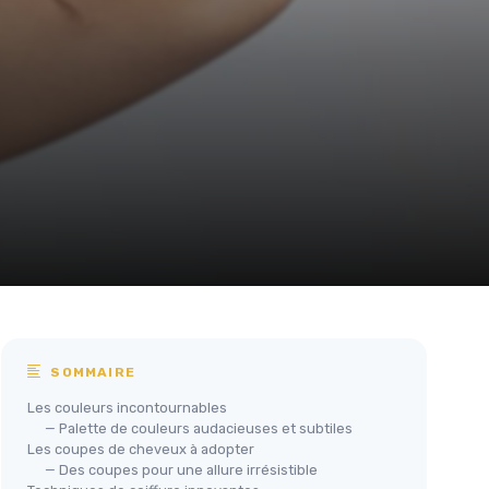
SOMMAIRE
Les couleurs incontournables
— Palette de couleurs audacieuses et subtiles
Les coupes de cheveux à adopter
— Des coupes pour une allure irrésistible