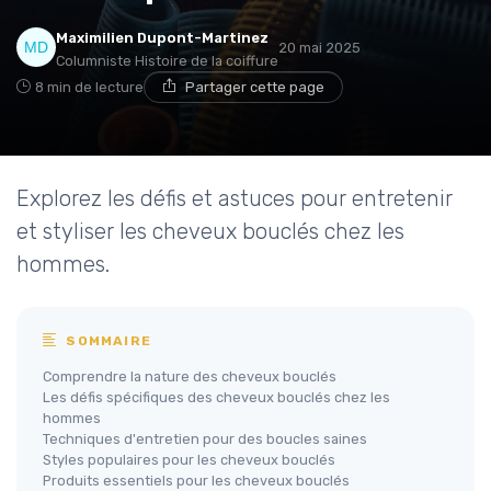
Maximilien Dupont-Martinez
20 mai 2025
Columniste Histoire de la coiffure
8 min de lecture
Partager cette page
Explorez les défis et astuces pour entretenir
et styliser les cheveux bouclés chez les
hommes.
SOMMAIRE
Comprendre la nature des cheveux bouclés
Les défis spécifiques des cheveux bouclés chez les
hommes
Techniques d'entretien pour des boucles saines
Styles populaires pour les cheveux bouclés
Produits essentiels pour les cheveux bouclés