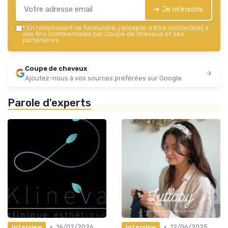
➔ Je m'inscris
*
En remplissant ce formulaire, j’accepte d’être contacté(e) à
des fins commerciales par Coupe de cheveux et ses
partenaires.
Coupe de cheveux
Ajoutez-nous à vos sources préférées sur Google
Parole d'experts
•
•
16/02/2026
12/06/2025
Interview
Interview