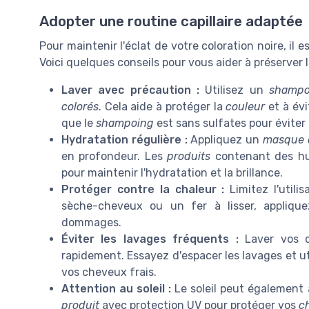
Adopter une routine capillaire adaptée
Pour maintenir l'éclat de votre coloration noire, il e
Voici quelques conseils pour vous aider à préserver 
Laver avec précaution :
Utilisez un
shampo
colorés
. Cela aide à protéger la
couleur
et à évi
que le
shampoing
est sans sulfates pour éviter
Hydratation régulière :
Appliquez un
masque 
en profondeur. Les
produits
contenant des hui
pour maintenir l'hydratation et la brillance.
Protéger contre la chaleur :
Limitez l'utili
sèche-cheveux ou un fer à lisser, appliq
dommages.
Éviter les lavages fréquents :
Laver vos c
rapidement. Essayez d'espacer les lavages et u
vos cheveux frais.
Attention au soleil :
Le soleil peut également 
produit
avec protection UV pour protéger vos
c