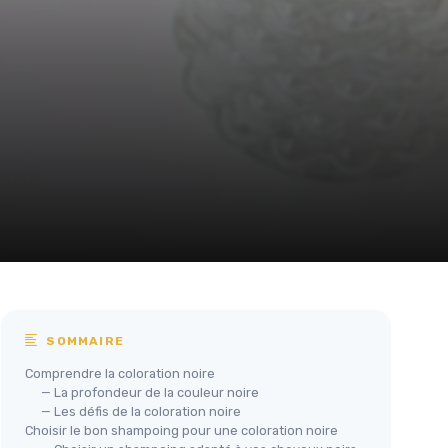
SOMMAIRE
Comprendre la coloration noire
— La profondeur de la couleur noire
— Les défis de la coloration noire
Choisir le bon shampoing pour une coloration noire