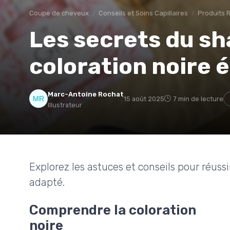
Coupe de cheveux
Conseils et Soins Capillaires
Produits
Les secrets du s
coloration noire 
Marc-Antoine Rochat
15 août 2025
7 min de lecture
Illustrateur
Explorez les astuces et conseils pour réuss
adapté.
Comprendre la coloration
noire