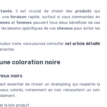
ntanée
, il est crucial de choisir des
produits
qui
nt une
livraison
rapide, surtout si vous commandez en
mmes
et
femmes
peuvent tous deux bénéficier de ces
e les besoins spécifiques de vos
cheveux
pour éviter les
 couleur noire, vous pouvez consulter
cet article détaillé
ariantes.
une coloration noire
veux noirs
l est essentiel de choisir un shampoing qui respecte la
veux colorés, notamment en noir, nécessitent un soin
pidement.
r le bon produit :