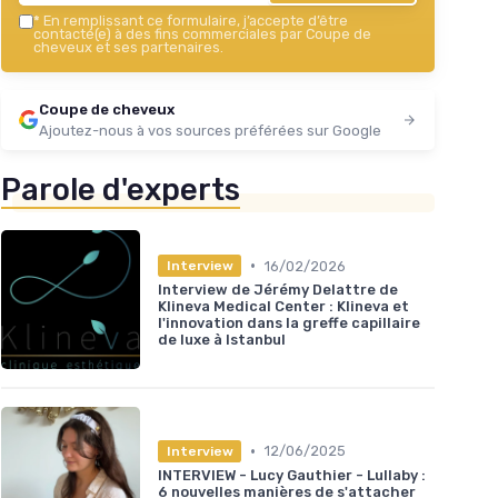
*
En remplissant ce formulaire, j’accepte d’être
contacté(e) à des fins commerciales par Coupe de
cheveux et ses partenaires.
Coupe de cheveux
Ajoutez-nous à vos sources préférées sur Google
Parole d'experts
•
16/02/2026
Interview
Interview de Jérémy Delattre de
Klineva Medical Center : Klineva et
l'innovation dans la greffe capillaire
de luxe à Istanbul
•
12/06/2025
Interview
INTERVIEW - Lucy Gauthier - Lullaby :
6 nouvelles manières de s'attacher