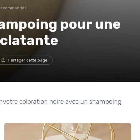
 Recommandés
hampoing pour une
éclatante
Partager cette page
ir votre coloration noire avec un shampoing