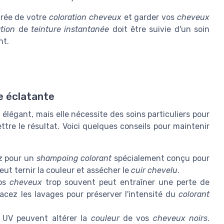
urée de votre
coloration cheveux
et garder vos
cheveux
tion
de
teinture instantanée
doit être suivie d'un soin
nt.
re éclatante
élégant, mais elle nécessite des soins particuliers pour
tre le résultat. Voici quelques conseils pour maintenir
z pour un
shampoing colorant
spécialement conçu pour
ut ternir la couleur et assécher le
cuir chevelu
.
os
cheveux
trop souvent peut entraîner une perte de
cez les lavages pour préserver l'intensité du
colorant
 UV peuvent altérer la
couleur
de vos
cheveux noirs
.