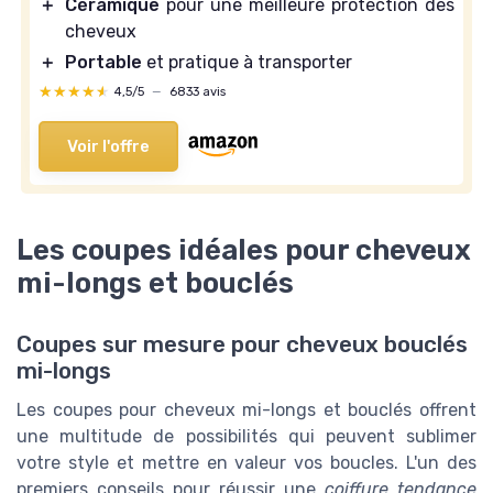
＋
Céramique
pour une meilleure protection des
cheveux
＋
Portable
et pratique à transporter
★★★★★
★★★★★
4,5/5
—
6833 avis
Voir l'offre
Les coupes idéales pour cheveux
mi-longs et bouclés
Coupes sur mesure pour cheveux bouclés
mi-longs
Les coupes pour cheveux mi-longs et bouclés offrent
une multitude de possibilités qui peuvent sublimer
votre style et mettre en valeur vos boucles. L'un des
premiers conseils pour réussir une
coiffure tendance