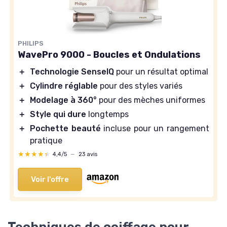
PHILIPS
WavePro 9000 - Boucles et Ondulations
＋
Technologie SenseIQ
pour un résultat optimal
＋
Cylindre réglable
pour des styles variés
＋
Modelage à 360°
pour des mèches uniformes
＋
Style qui dure
longtemps
＋
Pochette beauté
incluse pour un rangement
pratique
★★★★★
★★★★★
4,4/5
—
23 avis
Voir l'offre
Techniques de coiffage pour