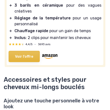
＋
3 barils en céramique
pour des vagues
créatives
＋
Réglage de la température
pour un usage
personnalisé
＋
Chauffage rapide
pour un gain de temps
＋
Inclus
: 2 clips pour maintenir les cheveux
★★★★★
★★★★★
4,4/5
—
3693 avis
Voir l'offre
Accessoires et styles pour
cheveux mi-longs bouclés
Ajoutez une touche personnelle à votre
look