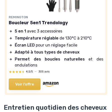
REMINGTON
Boucleur 5en1 Trendology
＋
5 en 1
avec 3 accessoires
＋
Température réglable
de 130°C à 210°C
＋
Écran LED
pour un réglage facile
＋
Adapté à tous types de cheveux
＋
Permet des boucles naturelles
et des
ondulations
★★★★★
★★★★★
4,5/5
—
305 avis
Voir l'offre
Entretien quotidien des cheveux