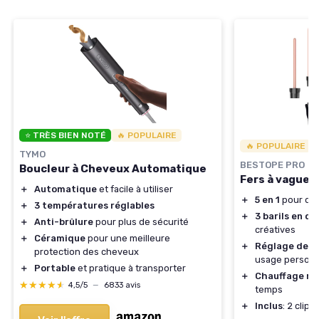
⭐ TRÈS BIEN NOTÉ
🔥 POPULAIRE
🔥 POPULAIRE
TYMO
BESTOPE PRO
Boucleur à Cheveux Automatique
Fers à vagues
＋
Automatique
et facile à utiliser
＋
5 en 1
pour div
＋
3 températures réglables
＋
3 barils en c
＋
Anti-brûlure
pour plus de sécurité
créatives
＋
Céramique
pour une meilleure
＋
Réglage de l
protection des cheveux
usage personn
＋
Portable
et pratique à transporter
＋
Chauffage ra
★★★★★
★★★★★
4,5/5
—
6833 avis
temps
＋
Inclus
: 2 clip