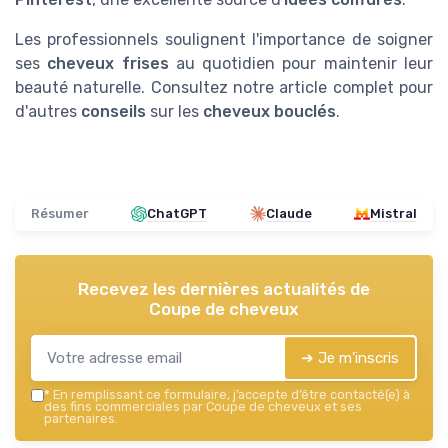
Les professionnels soulignent l'importance de soigner
ses
cheveux frises
au quotidien pour maintenir leur
beauté naturelle. Consultez notre article complet pour
d'autres
conseils
sur les
cheveux bouclés
.
Résumer
ChatGPT
Claude
Mistral
Recevez les dernières actualités de
Coupe de cheveux
➔ Je m'inscris
*
En remplissant ce formulaire, j’accepte d’être contacté(e) à
des fins commerciales par Coupe de cheveux et ses
partenaires.