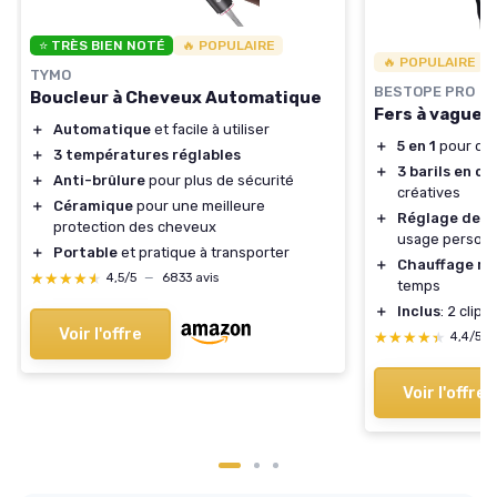
⭐ TRÈS BIEN NOTÉ
🔥 POPULAIRE
🔥 POPULAIRE
TYMO
BESTOPE PRO
Boucleur à Cheveux Automatique
Fers à vagues
＋
Automatique
et facile à utiliser
＋
5 en 1
pour div
＋
3 températures réglables
＋
3 barils en c
＋
Anti-brûlure
pour plus de sécurité
créatives
＋
Céramique
pour une meilleure
＋
Réglage de l
protection des cheveux
usage personn
＋
Portable
et pratique à transporter
＋
Chauffage ra
★★★★★
★★★★★
4,5/5
—
6833 avis
temps
＋
Inclus
: 2 clip
Voir l'offre
★★★★★
★★★★★
4,4/5
Voir l'offre