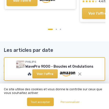
Voir l'offre
★★★★★
★★★★★
4,4/5
Voir l'offre
Les articles par date
Janvier 2024
Février 2024
PHILIPS
Mars 2024
Septembre 2024
WavePro 9000 - Boucles et Ondulations
Octobre 2024
Décembre 2024
🔥
Voir l'offre
Janvier 2025
Février 2025
Mars 2025
Avril 2025
Ce site utilise des cookies et vous donne le contrôle sur ceux que
Mai 2025
Juin 2025
vous souhaitez activer
Juillet 2025
Août 2025
Tout accepter
Personnaliser
Septembre 2025
Octobre 2025