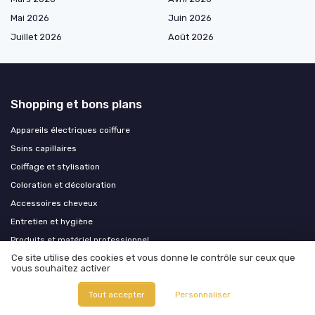
Mai 2026
Juin 2026
Juillet 2026
Août 2026
Shopping et bons plans
Appareils électriques coiffure
Soins capillaires
Coiffage et stylisation
Coloration et décoloration
Accessoires cheveux
Entretien et hygiène
Produits et matériel professionnel
Ce site utilise des cookies et vous donne le contrôle sur ceux que
vous souhaitez activer
Les plus lus
Tout accepter
Personnaliser
Les bienfaits insoupçonnés de la poudre de sidr pour vos cheveux