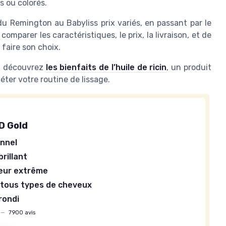
s ou colorés.
 Remington au Babyliss prix variés, en passant par le
comparer les caractéristiques, le prix, la livraison, et de
faire son choix.
x, découvrez
les bienfaits de l’huile de ricin
, un produit
léter votre routine de lissage.
D Gold
nnel
rillant
eur extrême
r
tous types de cheveux
rondi
—
7900 avis