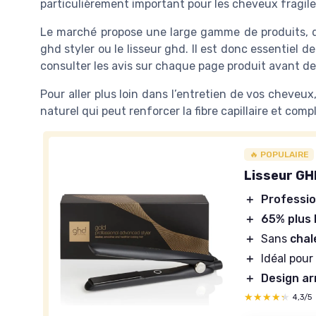
particulièrement important pour les cheveux fragile
Le marché propose une large gamme de produits, du
ghd styler ou le lisseur ghd. Il est donc essentiel de 
consulter les avis sur chaque page produit avant de 
Pour aller plus loin dans l’entretien de vos cheveu
naturel qui peut renforcer la fibre capillaire et comp
🔥 POPULAIRE
Lisseur GH
＋
Professio
＋
65% plus b
＋
Sans
chal
＋
Idéal pou
＋
Design ar
★★★★★
★★★★★
4,3/5