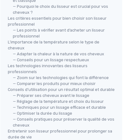
et classique
— Pourquoi le choix du lisseur est crucial pour vos
cheveux ?
Les critères essentiels pour bien choisir son lisseur
professionnel
— Les points à vérifier avant d’acheter un lisseur
Ghd Max - Lisseur professionnel
🔥
professionnel
anc
noir
L’importance de la température selon le type de
Lis
ge
cheveux
＋
Plaques larges
pour un lissage rapide
＋
— Adapter la chaleur à la nature de vos cheveux
＋
Lissage 2x plus rapide
— Conseils pour un lissage respectueux
＋
＋
Sans chaleur extrême
Les technologies innovantes des lisseurs
et
abîmés
＋
professionnels
＋
Cheveux 80% plus brillants
extrême
＋
— Zoom sur les technologies qui font la différence
＋
Idéal pour cheveux longs, épais et
＋
— Comparer les produits pour mieux choisir
bouclés
★★
★★
Conseils d’utilisation pour un résultat optimal et durable
★★★★★
★★★★★
4,4/5
—
993 avis
— Préparer ses cheveux avant le lissage
— Réglage de la température et choix du lisseur
— Techniques pour un lissage efficace et durable
Voir l'offre
— Optimiser la durée du lissage
— Conseils pratiques pour préserver la qualité de vos
cheveux
Entretenir son lisseur professionnel pour prolonger sa
durée de vie