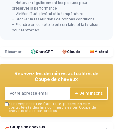
— Nettoyer régulièrement les plaques pour
préserver la performance
— Vérifier l’état général et la température
— Stocker le lisseur dans de bonnes conditions
— Prendre en compte le prix unitaire et la livraison
pour l’entretien
Résumer
ChatGPT
Claude
Mistral
Recevez les dernières actualités de
Coupe de cheveux
➔ Je m'inscris
*
En remplissant ce formulaire, j’accepte d’être
contacté(e) à des fins commerciales par Coupe de
cheveux et ses partenaires.
Coupe de cheveux