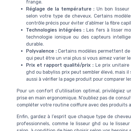
frange.
Réglage de la température :
Un bon lisseur 
selon votre type de cheveux. Certains modèles
contrôle précis pour éviter d’abîmer la fibre capil
Technologies intégrées :
Les fers à lisser m
technologie ionique ou des capteurs intellig
durable.
Polyvalence :
Certains modèles permettent de li
qui peut être un vrai plus si vous aimez varier le
Prix et rapport qualité/prix :
Le prix unitaire
ghd ou babyliss prix peut sembler élevé, mais i
aussi à vérifier la page produit pour comparer les
Pour un confort d’utilisation optimal, privilégiez 
prise en main ergonomique. N’oubliez pas de consul
compléter votre routine coiffure avec des produits 
Enfin, gardez à l’esprit que chaque type de cheveux
professionnels, comme le lisseur ghd ou le lisseur
salon, à condition de bien choisir selon vos besoins 