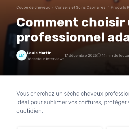
Coupe de cheveux
Conseils et Soins Capillaires
Produits
Comment choisir 
professionnel ada
Louis Martin
17 décembre 2025
14 min de lectu
Rédacteur interviews
Vous cherchez un sèche cheveux profession
idéal pour sublimer vos coiffures, protége
quotidien.