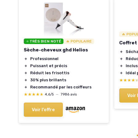
🔥 POPU
⭐ TRÈS BIEN NOTÉ
🔥 POPULAIRE
ir
Coffret
Sèche-cheveux ghd Helios
＋
Sécha
＋
Réduc
＋
Professionnel
＋
Inclus
＋
Puissant et précis
＋
Idéal
＋
Réduit les frisottis
★★★★
★★★★
＋
30% plus brillants
＋
Recommandé par les coiffeurs
★★★★★
★★★★★
4,6/5
—
7986 avis
Voir 
Voir l'offre