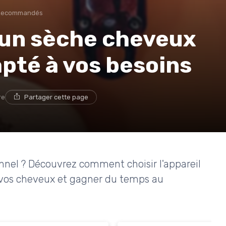
 Recommandés
un sèche cheveux
pté à vos besoins
re
Partager cette page
nel ? Découvrez comment choisir l'appareil
r vos cheveux et gagner du temps au