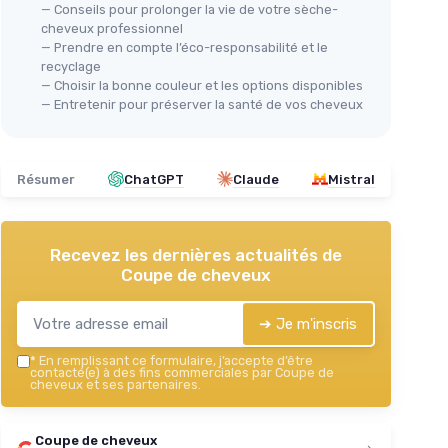
— Conseils pour prolonger la vie de votre sèche-
cheveux professionnel
— Prendre en compte l’éco-responsabilité et le
recyclage
— Choisir la bonne couleur et les options disponibles
— Entretenir pour préserver la santé de vos cheveux
Résumer
ChatGPT
Claude
Mistral
Recevez les dernières actualités de
Coupe de cheveux
➔ Je m'inscris
*
En remplissant ce formulaire, j’accepte d’être
contacté(e) à des fins commerciales par Coupe de
cheveux et ses partenaires.
Coupe de cheveux