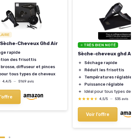
LAIRE
 Sèche-Cheveux Ghd Air
⭐ TRÈS BIEN NOTÉ
ge rapide
Sèche-cheveux ghd Air
tion des frisottis
＋
Séchage rapide
 brosse, diffuseur et pinces
＋
Réduit les frisottis
 pour tous types de cheveux
＋
Températures réglables
★
★
4,4/5
—
5169 avis
＋
Puissance réglable
＋
Idéal pour tous types de ch
l'offre
★★★★★
★★★★★
4,5/5
—
535 avis
Voir l'offre