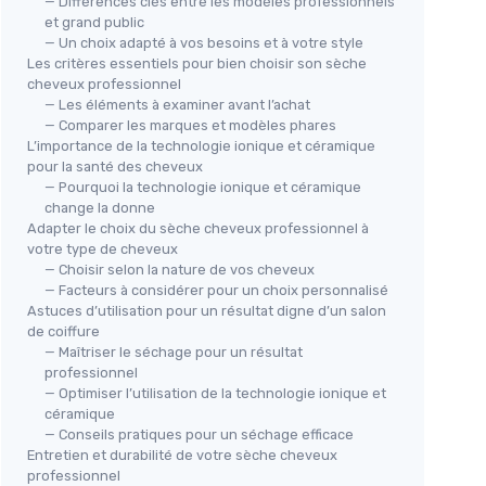
— Différences clés entre les modèles professionnels
et grand public
— Un choix adapté à vos besoins et à votre style
Les critères essentiels pour bien choisir son sèche
cheveux professionnel
— Les éléments à examiner avant l’achat
— Comparer les marques et modèles phares
CALOR
L’importance de la technologie ionique et céramique
⭐ 
Sèche-cheveux Air Motion Noir
pour la santé des cheveux
Sèc
＋
Design révolutionnaire
— Pourquoi la technologie ionique et céramique
＋
Léger
＋
change la donne
Adapter le choix du sèche cheveux professionnel à
＋
Puissant
＋
votre type de cheveux
＋
Moteur digital
＋
— Choisir selon la nature de vos cheveux
＋
Effet Coanda
＋
— Facteurs à considérer pour un choix personnalisé
★★★★★
★★★★★
4,3/5
—
142 avis
＋
Astuces d’utilisation pour un résultat digne d’un salon
eveux
de coiffure
★★
★★
— Maîtriser le séchage pour un résultat
Voir l'offre
professionnel
— Optimiser l’utilisation de la technologie ionique et
céramique
— Conseils pratiques pour un séchage efficace
Entretien et durabilité de votre sèche cheveux
professionnel