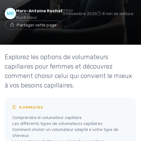
Marc-Antoine Rochat
3 novembre 2025
8 min de lecture
Illustrateur
Partager cette page
Explorez les options de volumateurs
capillaires pour femmes et découvrez
comment choisir celui qui convient le mieux
à vos besoins capillaires.
SOMMAIRE
Comprendre le volumateur capillaire
Les différents types de volumateurs capillaires
Comment choisir un volumateur adapté à votre type de
cheveux