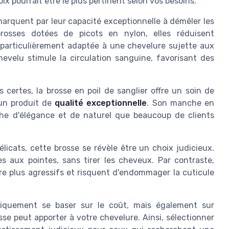
x pourrait être le plus pertinent selon vos besoins.
émarquent par leur capacité exceptionnelle à démêler les
rosses dotées de picots en nylon, elles réduisent
t particulièrement adaptée à une chevelure sujette aux
chevelu stimule la circulation sanguine, favorisant des
 certes, la brosse en poil de sanglier offre un soin de
un produit de
qualité exceptionnelle
. Son manche en
che d'élégance et de naturel que beaucoup de clients
licats, cette brosse se révèle être un choix judicieux.
 aux pointes, sans tirer les cheveux. Par contraste,
re plus agressifs et risquent d'endommager la cuticule
uniquement se baser sur le coût, mais également sur
osse peut apporter à votre chevelure. Ainsi, sélectionner