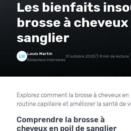
Les bienfaits ins
brosse à cheveux 
sanglier
Louis Martin
31 octobre 2025
8 min de lecture
Rédacteur interviews
Explorez comment la brosse à cheveux en p
routine capillaire et améliorer la santé de 
Comprendre la brosse à
cheveux en poil de sanglier