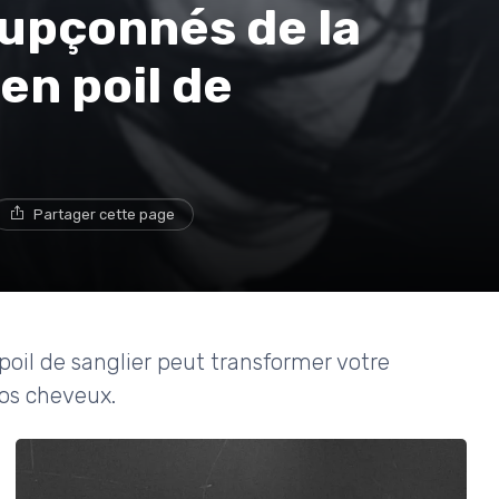
oupçonnés de la
en poil de
Partager cette page
oil de sanglier peut transformer votre
vos cheveux.