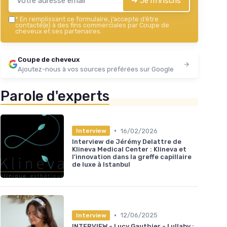
➔ Je m'inscris
*
En remplissant ce formulaire, j’accepte d’être
contacté(e) à des fins commerciales par Coupe de
cheveux et ses partenaires.
Coupe de cheveux
Ajoutez-nous à vos sources préférées sur Google
Parole d'experts
•
16/02/2026
Interview
Interview de Jérémy Delattre de
Klineva Medical Center : Klineva et
l'innovation dans la greffe capillaire
de luxe à Istanbul
•
12/06/2025
Interview
INTERVIEW - Lucy Gauthier - Lullaby :