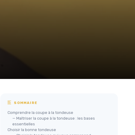
SOMMAIRE
Comprendre la coupe à la tondeuse
— Maîtriser la coupe à la tondeuse : les bases
essentielles
Choisir la bonne tondeuse