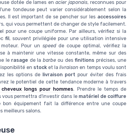
deuse dotée de lames en
acier japonais
, reconnues pour
d'une tondeuse peut varier considérablement selon la
ses. Il est important de se pencher sur les
accessoires
urs, qui vous permettent de changer de style facilement.
 pour une coupe uniforme. Par ailleurs, vérifiez si la
vec
fil
, souvent privilégiée pour une utilisation intensive
e moteur. Pour un
speed
de coupe optimal, vérifiez la
use à maintenir une vitesse constante, même sur des
me le
rasage
de la
barbe
ou des
finitions
précises, une
disponibilité en
stock
et la
livraison
en temps voulu sont
ez les options de
livraison port
pour éviter des frais
rez le potentiel de cette tendance moderne à travers
s cheveux longs pour hommes
. Prendre le temps de
s vous permettra d'investir dans le
matériel de coiffure
e bon équipement fait la différence entre une coupe
s meilleurs salons.
euse