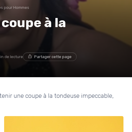
es pour Hommes
 coupe à la
in de lecture
Partager cette page
btenir une coupe à la tondeuse impeccable,