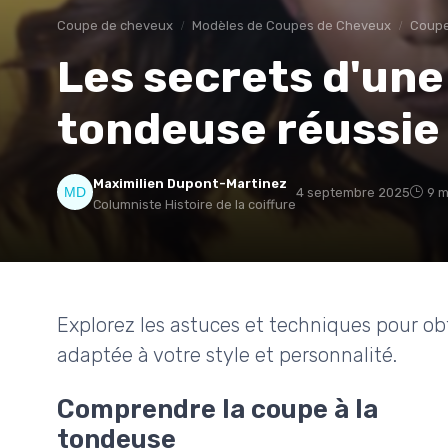
Coupe de cheveux
Modèles de Coupes de Cheveux
Coup
Les secrets d'une
tondeuse réussie
Maximilien Dupont-Martinez
4 septembre 2025
9 m
Columniste Histoire de la coiffure
Explorez les astuces et techniques pour o
adaptée à votre style et personnalité.
Comprendre la coupe à la
tondeuse