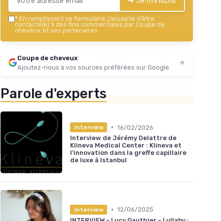
➔ Je m'inscris
*
En remplissant ce formulaire, j’accepte d’être
contacté(e) à des fins commerciales par Coupe de
cheveux et ses partenaires.
Coupe de cheveux
Ajoutez-nous à vos sources préférées sur Google
Parole d'experts
•
16/02/2026
Interview
Interview de Jérémy Delattre de
Klineva Medical Center : Klineva et
l'innovation dans la greffe capillaire
de luxe à Istanbul
•
12/06/2025
Interview
INTERVIEW - Lucy Gauthier - Lullaby :