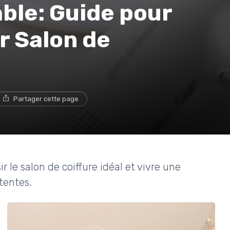
able: Guide pour
r Salon de
Partager cette page
r le salon de coiffure idéal et vivre une
tentes.