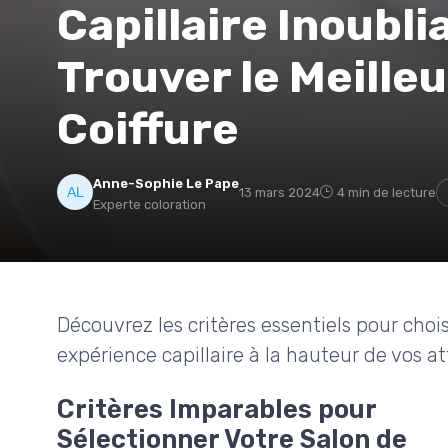
Capillaire Inoubli
Trouver le Meilleu
Coiffure
Anne-Sophie Le Pape
13 mars 2024
4 min de lecture
Experte coloration
Découvrez les critères essentiels pour choisi
expérience capillaire à la hauteur de vos at
Critères Imparables pour
Sélectionner Votre Salon de