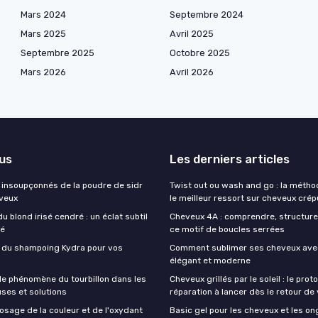
Mars 2024
Septembre 2024
Mars 2025
Avril 2025
Septembre 2025
Octobre 2025
Mars 2026
Avril 2026
lus
Les derniers articles
s insoupçonnés de la poudre de sidr
Twist out ou wash and go : la méth
veux
le meilleur ressort sur cheveux cré
u blond irisé cendré : un éclat subtil
Cheveux 4A : comprendre, structure
ué
ce motif de boucles serrées
s du shampoing Kydra pour vos
Comment sublimer ses cheveux avec
élégant et moderne
e phénomène du tourbillon dans les
Cheveux grillés par le soleil : le prot
uses et solutions
réparation à lancer dès le retour d
dosage de la couleur et de l'oxydant
Basic gel pour les cheveux et les on