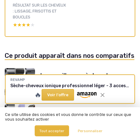
RÉSULTAT SUR LES CHEVEUX
: LISSAGE, FRISOTTIS ET
BOUCLES
★★★★★
★★★★★
Ce produit apparaît dans nos comparatifs
Les meilleurs sèche-cheveux
REVAMP
professionnel : notre top 15
Sèche-cheveux ionique professionnel léger - 3 accessoires magnétiques
(2026)
🔥
Voir l'offre
Les 21 meilleurs sèche-
Ce site utilise des cookies et vous donne le contrôle sur ceux que
vous souhaitez activer
cheveux ionique (2026)
Tout accepter
Personnaliser