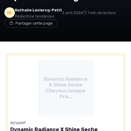
Nathalie Leclercq-Petit
3 avril 2026
1 min de lecture
Rédactrice tendances
Partager cette page
Dynamic Radiance
X Shine Seche
Cheveux Ionique
Pro...
REVAMP
Dynamic Radiance X Shine Seche