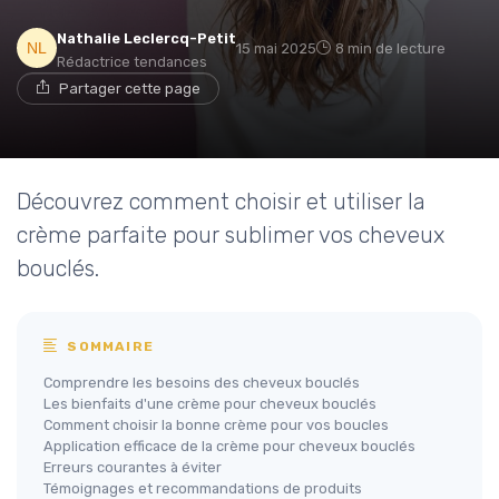
Nathalie Leclercq-Petit
15 mai 2025
8 min de lecture
Rédactrice tendances
Partager cette page
Découvrez comment choisir et utiliser la
crème parfaite pour sublimer vos cheveux
bouclés.
SOMMAIRE
Comprendre les besoins des cheveux bouclés
Les bienfaits d'une crème pour cheveux bouclés
Comment choisir la bonne crème pour vos boucles
Application efficace de la crème pour cheveux bouclés
Erreurs courantes à éviter
Témoignages et recommandations de produits