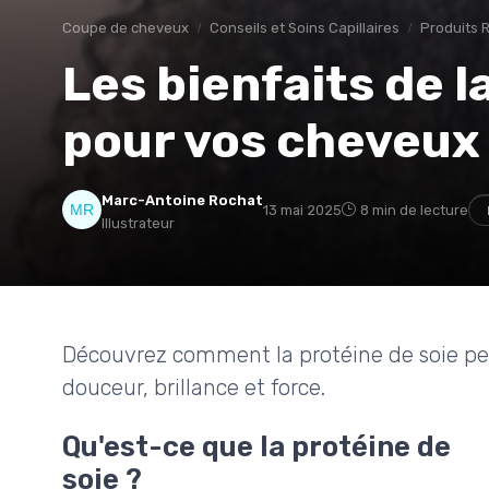
Coupe de cheveux
Conseils et Soins Capillaires
Produits
Les bienfaits de l
pour vos cheveux
Marc-Antoine Rochat
13 mai 2025
8 min de lecture
Illustrateur
Découvrez comment la protéine de soie pe
douceur, brillance et force.
Qu'est-ce que la protéine de
soie ?