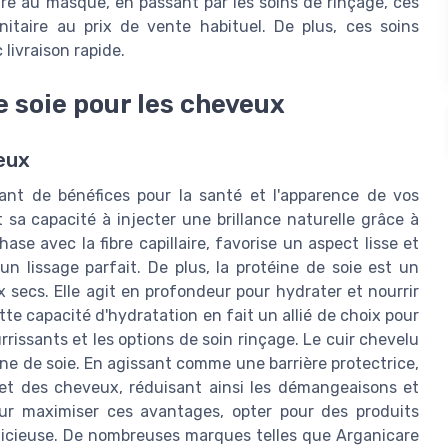
are au masque, en passant par les soins de rinçage, ces
unitaire au prix de vente habituel. De plus, ces soins
 livraison rapide.
e soie pour les cheveux
eux
nant de bénéfices pour la santé et l'apparence de vos
 sa capacité à injecter une brillance naturelle grâce à
hase avec la fibre capillaire, favorise un aspect lisse et
n lissage parfait. De plus, la protéine de soie est un
 secs. Elle agit en profondeur pour hydrater et nourrir
tte capacité d'hydratation en fait un allié de choix pour
urrissants et les options de soin rinçage. Le cuir chevelu
ine de soie. En agissant comme une barrière protectrice,
u et des cheveux, réduisant ainsi les démangeaisons et
our maximiser ces avantages, opter pour des produits
dicieuse. De nombreuses marques telles que Arganicare