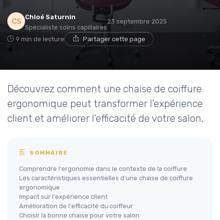
Chloé Saturnin
23 septembre 2025
Spécialiste soins capillaires
9 min de lecture
Partager cette page
Découvrez comment une chaise de coiffure
ergonomique peut transformer l'expérience
client et améliorer l'efficacité de votre salon.
SOMMAIRE
Comprendre l'ergonomie dans le contexte de la coiffure
Les caractéristiques essentielles d'une chaise de coiffure
ergonomique
Impact sur l'expérience client
Amélioration de l'efficacité du coiffeur
Choisir la bonne chaise pour votre salon