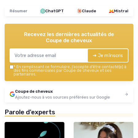
Résumer
ChatGPT
Claude
Mistral
Recevez les dernières actualités de
Coupe de cheveux
➔ Je m'inscris
*
En remplissant ce formulaire, j’accepte d’être contacté(e) à
des fins commerciales par Coupe de cheveux et ses
partenaires.
Coupe de cheveux
Ajoutez-nous à vos sources préférées sur Google
Parole d'experts