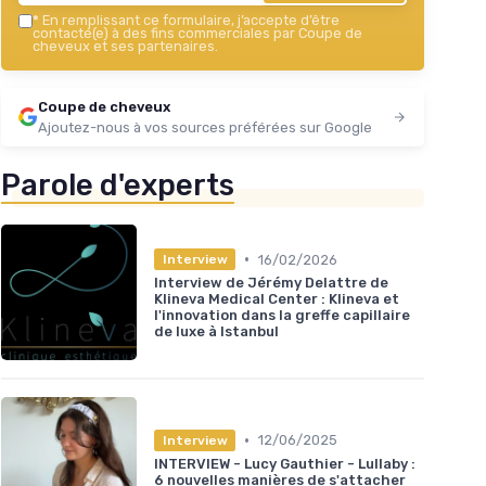
*
En remplissant ce formulaire, j’accepte d’être
contacté(e) à des fins commerciales par Coupe de
cheveux et ses partenaires.
Coupe de cheveux
Ajoutez-nous à vos sources préférées sur Google
Parole d'experts
•
16/02/2026
Interview
Interview de Jérémy Delattre de
Klineva Medical Center : Klineva et
l'innovation dans la greffe capillaire
de luxe à Istanbul
•
12/06/2025
Interview
INTERVIEW - Lucy Gauthier - Lullaby :
6 nouvelles manières de s'attacher