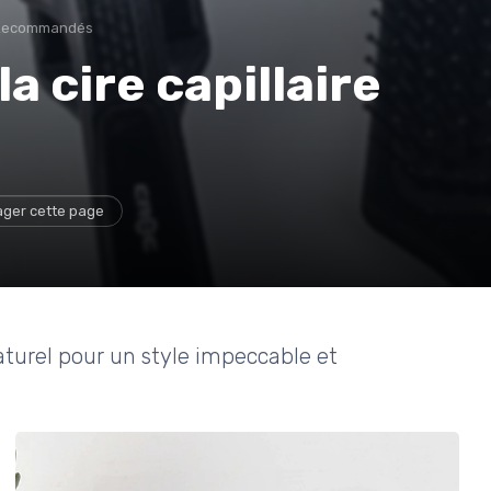
 Recommandés
a cire capillaire
ager cette page
aturel pour un style impeccable et