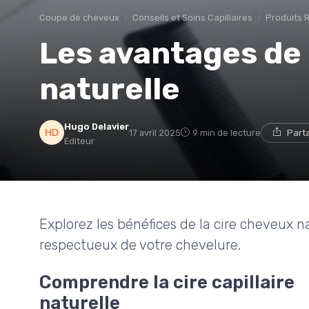
Coupe de cheveux
Conseils et Soins Capillaires
Produits
Les avantages de l
naturelle
Hugo Delavier
17 avril 2025
9 min de lecture
Part
Editeur
Explorez les bénéfices de la cire cheveux n
respectueux de votre chevelure.
Comprendre la cire capillaire
naturelle