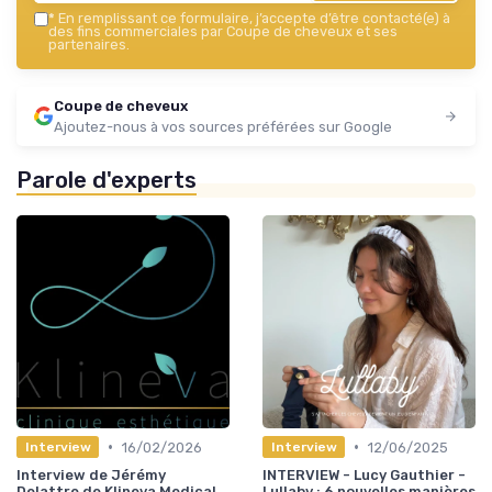
*
En remplissant ce formulaire, j’accepte d’être contacté(e) à
des fins commerciales par Coupe de cheveux et ses
partenaires.
Coupe de cheveux
Ajoutez-nous à vos sources préférées sur Google
Parole d'experts
•
•
16/02/2026
12/06/2025
Interview
Interview
Interview de Jérémy
INTERVIEW - Lucy Gauthier -
Delattre de Klineva Medical
Lullaby : 6 nouvelles manières