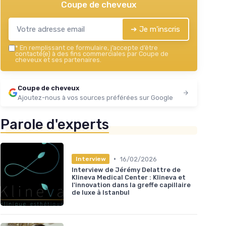
Coupe de cheveux
➔ Je m'inscris
*
En remplissant ce formulaire, j’accepte d’être
contacté(e) à des fins commerciales par Coupe de
cheveux et ses partenaires.
Coupe de cheveux
Ajoutez-nous à vos sources préférées sur Google
Parole d'experts
•
16/02/2026
Interview
Interview de Jérémy Delattre de
Klineva Medical Center : Klineva et
l'innovation dans la greffe capillaire
de luxe à Istanbul