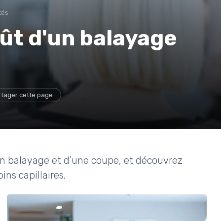
tés
ût d'un balayage
rtager cette page
'un balayage et d'une coupe, et découvrez
ns capillaires.