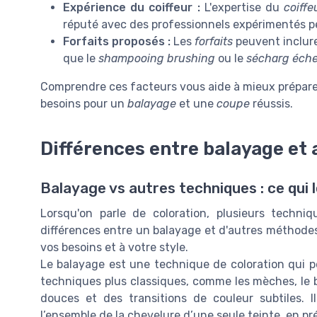
Expérience du coiffeur :
L'expertise du
coiffe
réputé avec des professionnels expérimentés p
Forfaits proposés :
Les
forfaits
peuvent inclur
que le
shampooing brushing
ou le
sécharg éch
Comprendre ces facteurs vous aide à mieux préparer
besoins pour un
balayage
et une
coupe
réussis.
Différences entre balayage et 
Balayage vs autres techniques : ce qui 
Lorsqu'on parle de coloration, plusieurs techni
différences entre un balayage et d'autres méthodes 
vos besoins et à votre style.
Le balayage est une technique de coloration qui p
techniques plus classiques, comme les mèches, le b
douces et des transitions de couleur subtiles. I
l’ensemble de la chevelure d’une seule teinte, en p