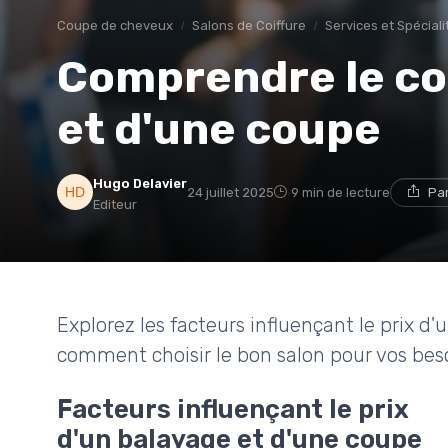
Coupe de cheveux
Salons de Coiffure
Services et Spéciali
Comprendre le co
et d'une coupe
Hugo Delavier
24 juillet 2025
9 min de lecture
Pa
Editeur
Explorez les facteurs influençant le prix d
comment choisir le bon salon pour vos besoi
Facteurs influençant le prix
d'un balayage et d'une coupe