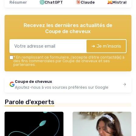
Résumer
ChatGPT
Claude
Mistral
Recevez les dernières actualités de
Coupe de cheveux
➔ Je m'inscris
*
En remplissant ce formulaire, j’accepte d’être contacté(e) à
des fins commerciales par Coupe de cheveux et ses
partenaires.
Coupe de cheveux
Ajoutez-nous à vos sources préférées sur Google
Parole d'experts