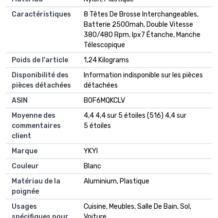
Caractéristiques
‎8 Têtes De Brosse Interchangeables,
Batterie 2500mah, Double Vitesse
380/480 Rpm, Ipx7 Étanche, Manche
Télescopique
Poids de l'article
‎1,24 Kilograms
Disponibilité des
‎Information indisponible sur les pièces
pièces détachées
détachées
ASIN
B0F6MQKCLV
Moyenne des
4,4 4,4 sur 5 étoiles (516) 4,4 sur
commentaires
5 étoiles
client
Marque
YKYI
Couleur
Blanc
Matériau de la
Aluminium, Plastique
poignée
Usages
Cuisine, Meubles, Salle De Bain, Sol,
spécifiques pour
Voiture