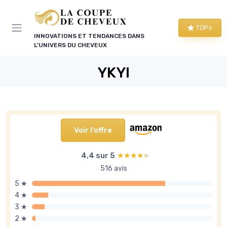
Panneau de gestion des cookies
TOPs
INNOVATIONS ET TENDANCES DANS
L'UNIVERS DU CHEVEUX
YKYI
Voir l'offre
4,4 sur 5
★★★★★
★★★★★
516 avis
5 ★
4 ★
3 ★
2 ★