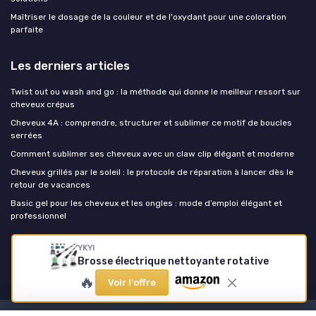
Maîtriser le dosage de la couleur et de l'oxydant pour une coloration
parfaite
Les derniers articles
Twist out ou wash and go : la méthode qui donne le meilleur ressort sur
cheveux crépus
Cheveux 4A : comprendre, structurer et sublimer ce motif de boucles
serrées
Comment sublimer ses cheveux avec un claw clip élégant et moderne
Cheveux grillés par le soleil : le protocole de réparation à lancer dès le
retour de vacances
Basic gel pour les cheveux et les ongles : mode d’emploi élégant et
professionnel
YKYI
Coupe de cheveux
Brosse électrique nettoyante rotative
🔥
Voir l'offre