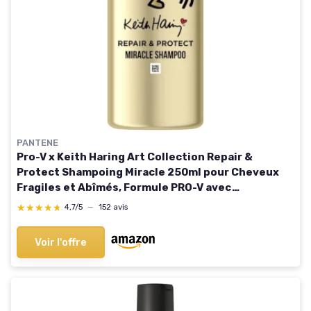
PANTENE
Pro-V x Keith Haring Art Collection Repair &
Protect Shampoing Miracle 250ml pour Cheveux
Fragiles et Abîmés, Formule PRO-V avec
Technologie Active Nutri-Plex, Aide à Réparer les
★★★★★
★★★★★
4,7/5
—
152 avis
Cheveux Secs
Voir l'offre