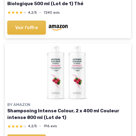
Biologique 500 ml (Lot de 1) Thé
★★★★★
★★★★★
4,2/5
—
7240 avis
Voir l'offre
BY AMAZON
Shampooing Intense Colour, 2 x 400 ml Couleur
intense 800 ml (Lot de 1)
★★★★★
★★★★★
4,2/5
—
916 avis