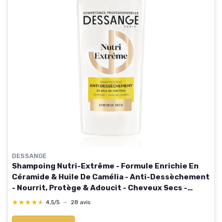
DESSANGE
Shampoing Nutri-Extrême - Formule Enrichie En
Céramide & Huile De Camélia - Anti-Dessèchement
- Nourrit, Protège & Adoucit - Cheveux Secs -
280ml 280 ml (Lot de 1)
★★★★★
★★★★★
4,5/5
—
28 avis