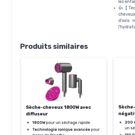
les enfa
👍【Tech
cheveux 
d'ions 
l'hydrat
Produits similaires
Sèche-
Sèche-cheveux 1800W avec
négati
diffuseur
＋
200 m
＋
1800W
pour un séchage rapide
un s
＋
Technologie ionique avancée
pour
＋
110 