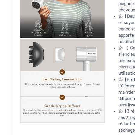
poignée 
cheveux,
👍【Deux 
et soyeu
concentr
apporte
résultat 
👍【Conc
silencie
une exce
classiq
utilisati
👍【Prot
L'éléme
maintie
diffusio
ainsi lis
👍【3 rég
ses 3 ré
réducti
séchage 