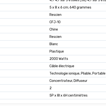
4,7 4,7 sur 5 étoiles (58) 4,7 sur 5 éto
5 x 8 x 6 cm; 640 grammes
Rescien
CFJ-10
Chine
Rescien
Blanc
Plastique
2000 Watts
Câble électrique
Technologie ionique, Pliable, Portable
Concentrateur, Diffuseur
2
5P x 8l x 6H centimètres