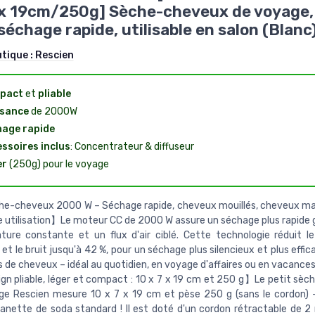
 x 19cm/250g] Sèche-cheveux de voyage,
séchage rapide, utilisable en salon (Blanc
utique :
Rescien
pact
et
pliable
ssance
de 2000W
age rapide
ssoires inclus
: Concentrateur & diffuseur
er
(250g) pour le voyage
e-cheveux 2000 W – Séchage rapide, cheveux mouillés, cheveux ma
 utilisation】Le moteur CC de 2000 W assure un séchage plus rapide 
ture constante et un flux d'air ciblé. Cette technologie réduit 
et le bruit jusqu'à 42 %, pour un séchage plus silencieux et plus effi
s de cheveux – idéal au quotidien, en voyage d'affaires ou en vacances
n pliable, léger et compact : 10 x 7 x 19 cm et 250 g】Le petit sè
e Rescien mesure 10 x 7 x 19 cm et pèse 250 g (sans le cordon) –
anette de soda standard ! Il est doté d'un cordon rétractable de 2