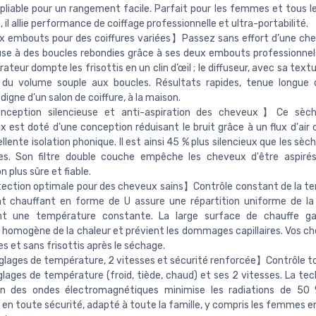
pliable pour un rangement facile. Parfait pour les femmes et tous l
 il allie performance de coiffage professionnelle et ultra-portabilité.
embouts pour des coiffures variées】Passez sans effort d’une chev
se à des boucles rebondies grâce à ses deux embouts professionnel
ateur dompte les frisottis en un clin d’œil ; le diffuseur, avec sa text
 du volume souple aux boucles. Résultats rapides, tenue longue 
digne d’un salon de coiffure, à la maison.
eption silencieuse et anti-aspiration des cheveux】Ce sèc
ux est doté d'une conception réduisant le bruit grâce à un flux d'air
llente isolation phonique. Il est ainsi 45 % plus silencieux que les s
ues. Son filtre double couche empêche les cheveux d'être aspiré
on plus sûre et fiable.
ection optimale pour des cheveux sains】Contrôle constant de la t
nt chauffant en forme de U assure une répartition uniforme de la
nt une température constante. La large surface de chauffe ga
n homogène de la chaleur et prévient les dommages capillaires. Vos c
ses et sans frisottis après le séchage.
lages de température, 2 vitesses et sécurité renforcée】Contrôle to
glages de température (froid, tiède, chaud) et ses 2 vitesses. La tec
on des ondes électromagnétiques minimise les radiations de 50 
en toute sécurité, adapté à toute la famille, y compris les femmes e