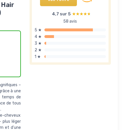
 Hair
)
4,7 sur 5
★★★★★
★★★★★
58 avis
5 ★
4 ★
3 ★
2 ★
1 ★
gnifiques –
grâce à une
le temps de
cace de tous
.
che-cheveux
 plus léger
 m et d'une