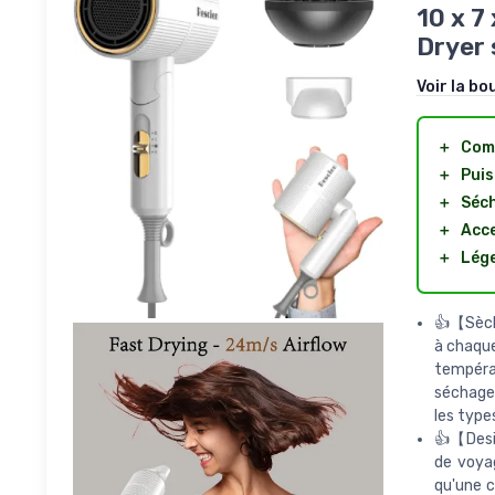
10 x 7
Dryer 
Voir la bo
＋
Com
＋
Pui
＋
Séch
＋
Acce
＋
Lég
👍【Sèch
à chaque
tempéra
séchage 
les type
👍【Desig
de voyag
qu'une c