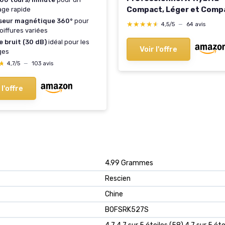
Compact, Léger et Comp
ge rapide
Technologie Ionique, Gri
useur magnétique 360°
pour
★★★★★
★★★★★
4,5/5
—
64 avis
oiffures variées
Revêtue de Tourmaline, 
Vitesses 3 Températures
e bruit (30 dB)
idéal pour les
Voir l'offre
ges
1800-2100W (Noir)
★
★
4,7/5
—
103 avis
 l'offre
‎4.99 Grammes
‎Rescien
‎Chine
B0FSRK527S