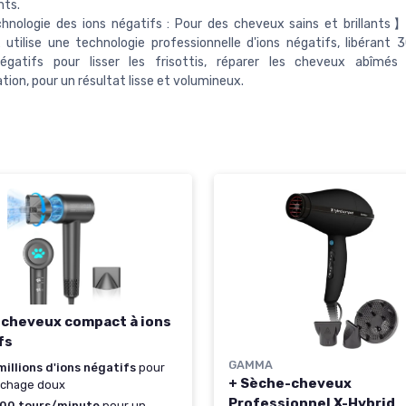
nts.
nologie des ions négatifs : Pour des cheveux sains et brillants
utilise une technologie professionnelle d'ions négatifs, libérant 3
négatifs pour lisser les frisottis, réparer les cheveux abîmés 
ation, pour un résultat lisse et volumineux.
cheveux compact à ions
fs
GAMMA
illions d'ions négatifs
pour
+ Sèche-cheveux
échage doux
Professionnel X-Hybrid
000 tours/minute
pour un