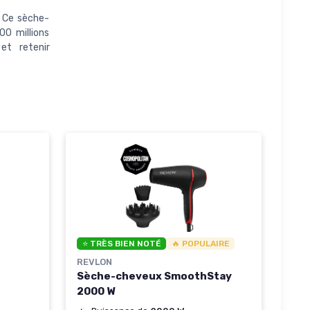
】Ce sèche-
00 millions
et retenir
⭐ TRÈS BIEN NOTÉ
🔥 POPULAIRE
REVLON
Sèche-cheveux SmoothStay
2000 W