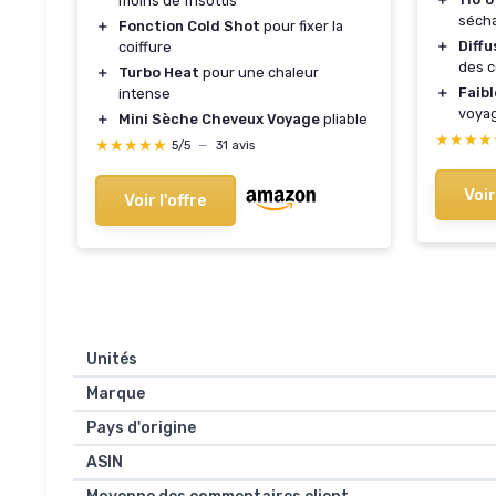
moins de frisottis
sécha
＋
Fonction Cold Shot
pour fixer la
＋
Diff
coiffure
des c
＋
Turbo Heat
pour une chaleur
＋
Faibl
intense
voya
＋
Mini Sèche Cheveux Voyage
pliable
★★★★
★★★★
★★★★★
★★★★★
5/5
—
31 avis
Voir
Voir l'offre
Unités
Marque
Pays d'origine
ASIN