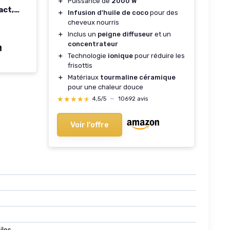
＋
Puissance de
2000 W
act,
＋
Infusion d'huile de coco
pour des
lle
cheveux nourris
2
＋
Inclus un
peigne diffuseur
et un
,
concentrateur
＋
Technologie
ionique
pour réduire les
frisottis
＋
Matériaux
tourmaline céramique
pour une chaleur douce
★★★★★
★★★★★
4,5/5
—
10692 avis
Voir l'offre