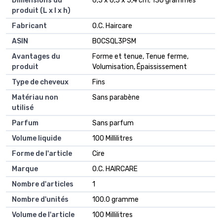
Dimensions du
6,5 x 6,5 x 5,4 cm; 130 grammes
produit (L x l x h)
Fabricant
O.C. Haircare
ASIN
B0CSQL3PSM
Avantages du
Forme et tenue, Tenue ferme,
produit
Volumisation, Épaississement
Type de cheveux
Fins
Matériau non
Sans parabène
utilisé
Parfum
Sans parfum
Volume liquide
100 Millilitres
Forme de l'article
Cire
Marque
O.C. HAIRCARE
Nombre d'articles
1
Nombre d'unités
100.0 gramme
Volume de l'article
100 Millilitres