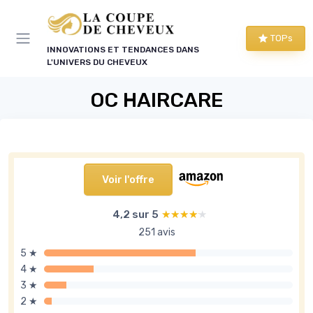
Panneau de gestion des cookies
TOPs
INNOVATIONS ET TENDANCES DANS
L'UNIVERS DU CHEVEUX
OC HAIRCARE
Voir l'offre
4,2 sur 5
★★★★★
★★★★★
251 avis
5 ★
4 ★
3 ★
2 ★