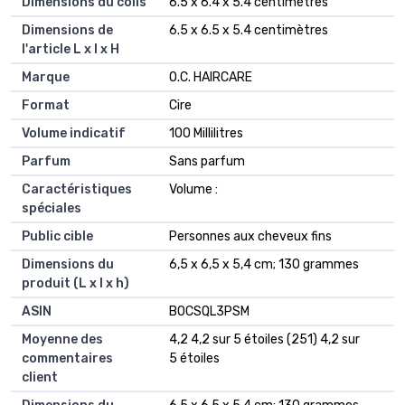
Dimensions du colis
‎6.5 x 6.4 x 5.4 centimètres
Dimensions de
‎6.5 x 6.5 x 5.4 centimètres
l'article L x l x H
Marque
‎O.C. HAIRCARE
Format
‎Cire
Volume indicatif
‎100 Millilitres
Parfum
‎Sans parfum
Caractéristiques
‎Volume :
spéciales
Public cible
‎Personnes aux cheveux fins
Dimensions du
‎6,5 x 6,5 x 5,4 cm; 130 grammes
produit (L x l x h)
ASIN
‎B0CSQL3PSM
Moyenne des
4,2 4,2 sur 5 étoiles (251) 4,2 sur
commentaires
5 étoiles
client