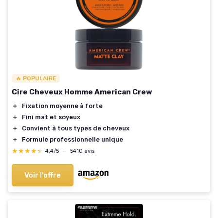
🔥 POPULAIRE
Cire Cheveux Homme American Crew
＋
Fixation moyenne à forte
＋
Fini mat et soyeux
＋
Convient à tous types de cheveux
＋
Formule professionnelle unique
★★★★★
★★★★★
4,4/5
—
5410 avis
Voir l'offre