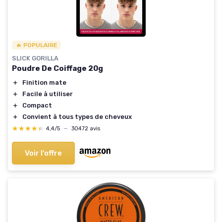
🔥 POPULAIRE
SLICK GORILLA
Poudre De Coiffage 20g
＋
Finition mate
＋
Facile à utiliser
＋
Compact
＋
Convient à tous types de cheveux
★★★★★
★★★★★
4,4/5
—
30472 avis
Voir l'offre