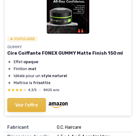
🔥 POPULAIRE
GUMMY
Cire Coiffante FONEX GUMMY Matte Finish 150 ml
＋
Effet
opaque
＋
Finition
mat
＋
Idéale pour un
style naturel
＋
Maîtrise la
frisottis
★★★★★
★★★★★
4,3/5
—
8425 avis
Voir l'offre
Fabricant
‎O.C. Haircare