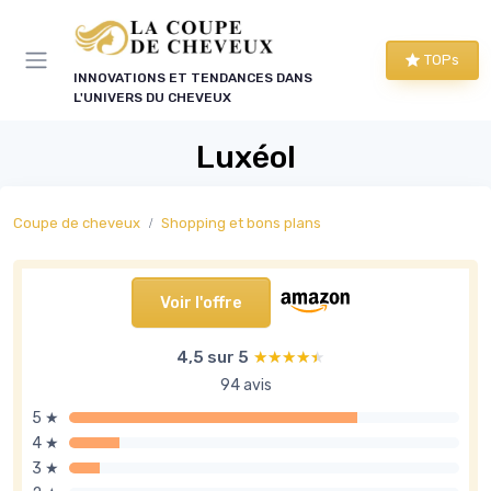
Panneau de gestion des cookies
TOPs
INNOVATIONS ET TENDANCES DANS
L'UNIVERS DU CHEVEUX
Luxéol
Coupe de cheveux
Shopping et bons plans
Voir l'offre
4,5 sur 5
★★★★★
★★★★★
94 avis
5 ★
4 ★
3 ★