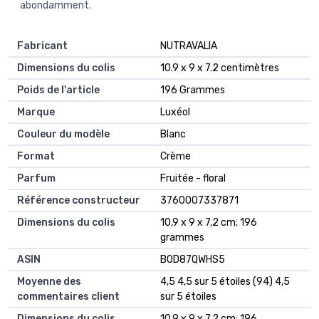
abondamment.
Fabricant
‎NUTRAVALIA
Dimensions du colis
‎10.9 x 9 x 7.2 centimètres
Poids de l'article
‎196 Grammes
Marque
‎Luxéol
Couleur du modèle
‎Blanc
Format
‎Crème
Parfum
‎Fruitée - floral
Référence constructeur
‎3760007337871
Dimensions du colis
‎10,9 x 9 x 7,2 cm; 196
grammes
ASIN
‎B0D87QWHS5
Moyenne des
4,5 4,5 sur 5 étoiles (94) 4,5
commentaires client
sur 5 étoiles
Dimensions du colis
10,9 x 9 x 7,2 cm; 196