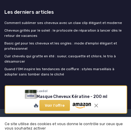
Les derniers articles
Comment sublimer ses cheveux avec un claw clip élégant et moderne
Cheveux grillés par le soleil : le protocole de réparation à lancer dès le
retour de vacances
Basic gel pour les cheveux et les ongles : mode d’emploi élégant et
professionnel
Cuir chevelu qui gratte en été : sueur, casquette et chlore, le trio à
désamorcer
Quand l’OM inspire les tendances de coiffure : styles marseillais à
adopter sans tomber dans le cliché
Coupe de cheveux
Luxéol
Masque Cheveux Kératine - 200 ml
🔥
Voir l'offre
Mentions légales
Politique de confidentialité
Ce site utilise des cookies et vous donne le contrôle sur ceux que
© Coupe de cheveux 2026
vous souhaitez activer