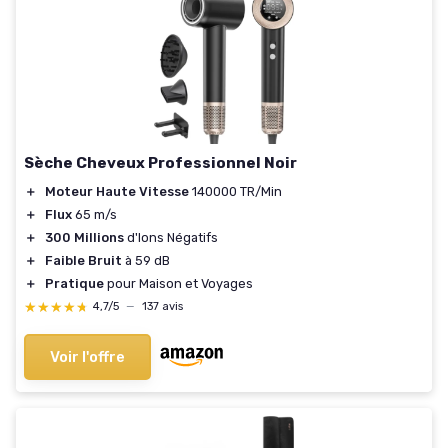
Sèche Cheveux Professionnel Noir
＋
Moteur Haute Vitesse
140000 TR/Min
＋
Flux
65 m/s
＋
300 Millions
d'Ions Négatifs
＋
Faible Bruit
à 59 dB
＋
Pratique
pour Maison et Voyages
★★★★★
★★★★★
4,7/5
—
137 avis
Voir l'offre