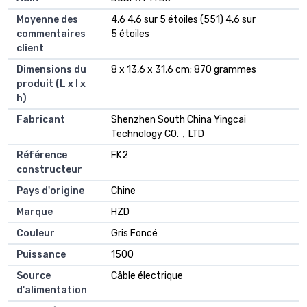
Moyenne des
4,6 4,6 sur 5 étoiles (551) 4,6 sur
commentaires
5 étoiles
client
Dimensions du
8 x 13,6 x 31,6 cm; 870 grammes
produit (L x l x
h)
Fabricant
Shenzhen South China Yingcai
Technology CO.，LTD
Référence
FK2
constructeur
Pays d'origine
Chine
Marque
HZD
Couleur
Gris Foncé
Puissance
1500
Source
Câble électrique
d'alimentation