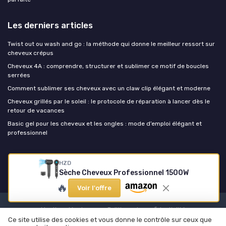
Les derniers articles
Twist out ou wash and go : la méthode qui donne le meilleur ressort sur
cheveux crépus
Cheveux 4A : comprendre, structurer et sublimer ce motif de boucles
serrées
Comment sublimer ses cheveux avec un claw clip élégant et moderne
Cheveux grillés par le soleil : le protocole de réparation à lancer dès le
retour de vacances
Basic gel pour les cheveux et les ongles : mode d’emploi élégant et
professionnel
Coupe de cheveux
HZD
Sèche Cheveux Professionnel 1500W
🔥
Voir l'offre
Mentions légales
Politique de confidentialité
Ce site utilise des cookies et vous donne le contrôle sur ceux que
© Coupe de cheveux 2026