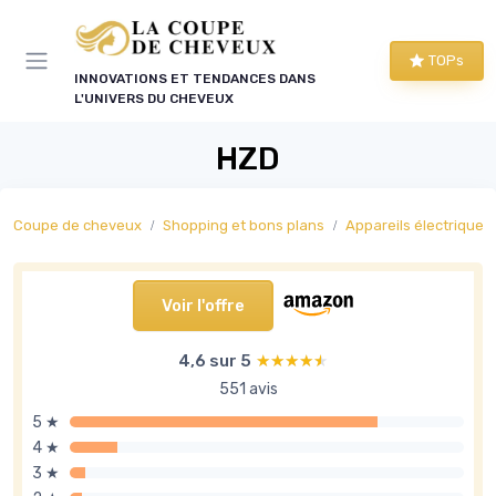
Panneau de gestion des cookies
TOPs
INNOVATIONS ET TENDANCES DANS
L'UNIVERS DU CHEVEUX
HZD
Coupe de cheveux
Shopping et bons plans
Appareils électriques co
Voir l'offre
4,6 sur 5
★★★★★
★★★★★
551 avis
5 ★
4 ★
3 ★