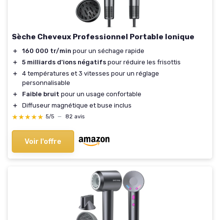
Sèche Cheveux Professionnel Portable Ionique
＋
160 000 tr/min
pour un séchage rapide
＋
5 milliards d'ions négatifs
pour réduire les frisottis
＋
4 températures et 3 vitesses pour un réglage
personnalisable
＋
Faible bruit
pour un usage confortable
＋
Diffuseur magnétique et buse inclus
★★★★★
★★★★★
5/5
—
82 avis
Voir l'offre