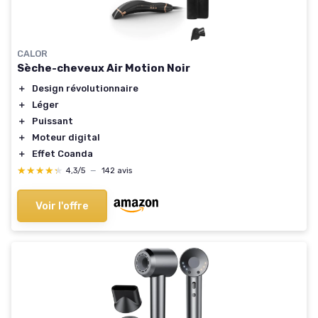
CALOR
Sèche-cheveux Air Motion Noir
＋
Design révolutionnaire
＋
Léger
＋
Puissant
＋
Moteur digital
＋
Effet Coanda
★★★★★
★★★★★
4,3/5
—
142 avis
Voir l'offre