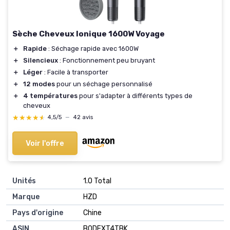
Sèche Cheveux Ionique 1600W Voyage
＋
Rapide
: Séchage rapide avec 1600W
＋
Silencieux
: Fonctionnement peu bruyant
＋
Léger
: Facile à transporter
＋
12 modes
pour un séchage personnalisé
＋
4 températures
pour s'adapter à différents types de
cheveux
★★★★★
★★★★★
4,5/5
—
42 avis
Voir l'offre
Unités
‎1.0 Total
Marque
‎HZD
Pays d'origine
‎Chine
ASIN
B0DFXT4TBK