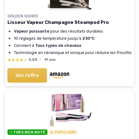
GOLDEN GOODS
Lisseur Vapeur Champagne Steampod Pro
＋
Vapeur puissante
pour des résultats durables
＋
10 réglages de température jusqu'à
230ºC
＋
Convient à
Tous types de cheveux
＋
Technologie en céramique et ionique pour réduire les frisottis
★★★★★
★★★★★
4,3/5
—
91 avis
Voir l'offre
⭐ TRÈS BIEN NOTÉ
🔥 POPULAIRE