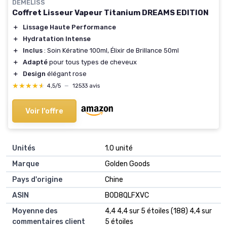
DEMELISS
Coffret Lisseur Vapeur Titanium DREAMS EDITION
＋
Lissage Haute Performance
＋
Hydratation Intense
＋
Inclus
: Soin Kératine 100ml, Élixir de Brillance 50ml
＋
Adapté
pour tous types de cheveux
＋
Design
élégant rose
★★★★★
★★★★★
4,5/5
—
12533 avis
Voir l'offre
Unités
‎1.0 unité
Marque
‎Golden Goods
Pays d'origine
‎Chine
ASIN
B0D8QLFXVC
Moyenne des
4,4 4,4 sur 5 étoiles (188) 4,4 sur
commentaires client
5 étoiles