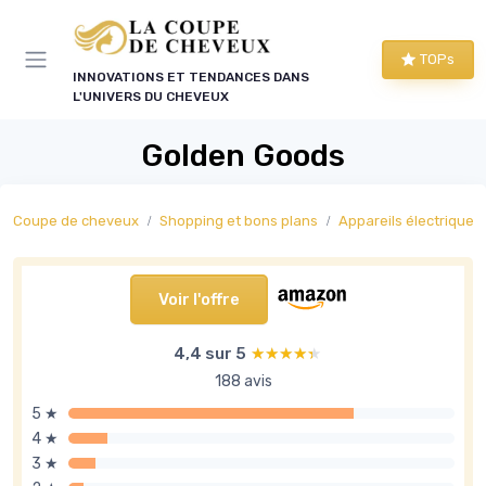
Panneau de gestion des cookies
TOPs
INNOVATIONS ET TENDANCES DANS
L'UNIVERS DU CHEVEUX
Golden Goods
Coupe de cheveux
Shopping et bons plans
Appareils électriques co
Voir l'offre
4,4 sur 5
★★★★★
★★★★★
188 avis
5 ★
4 ★
3 ★