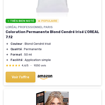
⭐ TRÈS BIEN NOTÉ
🔥 POPULAIRE
LORÉAL PROFESSIONNEL PARIS
Coloration Permanente Blond Cendré Irisé L'OREAL
7.12
＋
Couleur
: Blond Cendré Irisé
＋
Qualité
: Permanente
＋
Format
: 50 ml
＋
Facilité
: Application simple
★★★★★
★★★★★
4,6/5
—
9250 avis
Voir l'offre