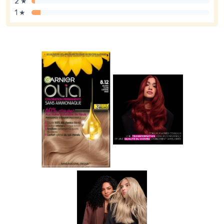
2 ★
1 ★