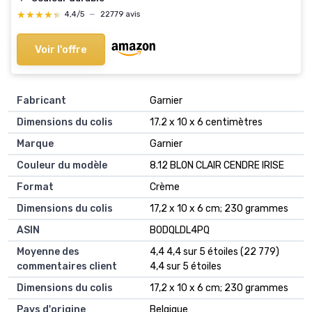
★★★★★
★★★★★
4,4/5
—
22779 avis
Voir l'offre
Fabricant
‎Garnier
Dimensions du colis
‎17.2 x 10 x 6 centimètres
Marque
‎Garnier
Couleur du modèle
‎8.12 BLON CLAIR CENDRE IRISE
Format
‎Crème
Dimensions du colis
‎17,2 x 10 x 6 cm; 230 grammes
ASIN
‎B0DQLDL4PQ
Moyenne des
4,4 4,4 sur 5 étoiles (22 779)
commentaires client
4,4 sur 5 étoiles
Dimensions du colis
17,2 x 10 x 6 cm; 230 grammes
Pays d'origine
Belgique