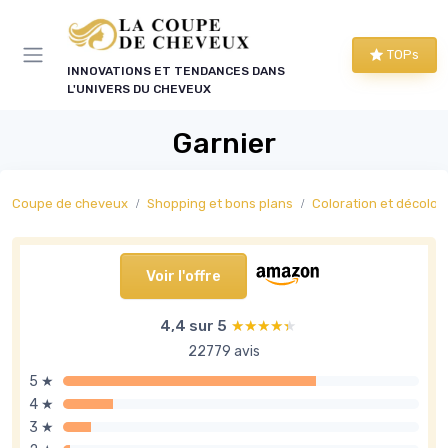
Panneau de gestion des cookies
TOPs
INNOVATIONS ET TENDANCES DANS
L'UNIVERS DU CHEVEUX
Garnier
Coupe de cheveux
Shopping et bons plans
Coloration et décolor
Voir l'offre
4,4 sur 5
★★★★★
★★★★★
22779 avis
5 ★
4 ★
3 ★