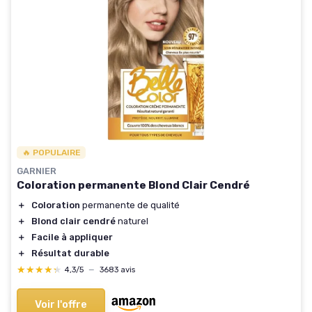
🔥 POPULAIRE
GARNIER
Coloration permanente Blond Clair Cendré
＋
Coloration
permanente de qualité
＋
Blond clair cendré
naturel
＋
Facile à appliquer
＋
Résultat durable
★★★★★
★★★★★
4,3/5
—
3683 avis
Voir l'offre