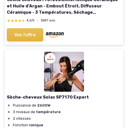
et Huile d'Argan - Embout Étroit, Diffuseur
Céramique - 3 Températures, Séchage
Professionnel Cheveux Doux, Soyeux et Hydratés -
★★★★★
★★★★★
4,5/5
—
5587 avis
2300 W Céramique & Huile d'Argan
Voir l'offre
Sèche-cheveux Solac SP7170 Expert
＋
Puissance de
2600W
＋
3 niveaux de
température
＋
2 vitesses
＋
Fonction
ionique