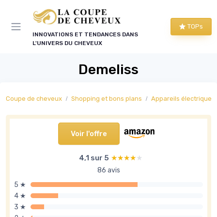
Panneau de gestion des cookies
TOPs
INNOVATIONS ET TENDANCES DANS
L'UNIVERS DU CHEVEUX
Demeliss
Coupe de cheveux
Shopping et bons plans
Appareils électriques co
Voir l'offre
4,1 sur 5
★★★★★
★★★★★
86 avis
5 ★
4 ★
3 ★