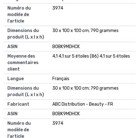
Numéro du
‎3974
modèle de
l'article
Dimensions du
‎30 x 100 x 100 cm; 790 grammes
produit (L x l x h)
ASIN
‎B0BK9MDHCK
Moyenne des
4,1 4,1 sur 5 étoiles (86) 4,1 sur 5 étoiles
commentaires
client
Langue
Français
Dimensions du
30 x 100 x 100 cm; 790 grammes
produit (L x l x h)
Fabricant
ABC Distribution - Beauty - FR
ASIN
B0BK9MDHCK
Numéro du
3974
modèle de
l'article