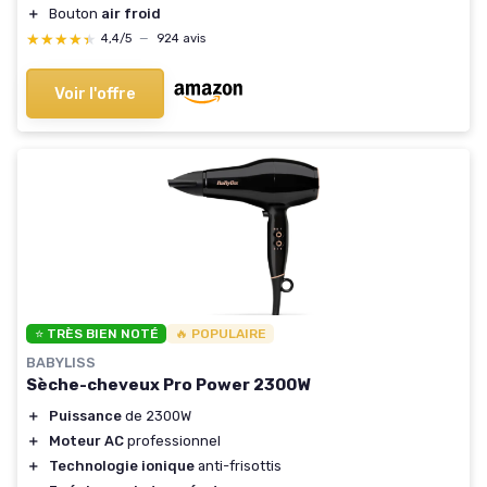
＋
Bouton
air froid
★★★★★
★★★★★
4,4/5
—
924 avis
Voir l'offre
⭐ TRÈS BIEN NOTÉ
🔥 POPULAIRE
BABYLISS
Sèche-cheveux Pro Power 2300W
＋
Puissance
de 2300W
＋
Moteur AC
professionnel
＋
Technologie ionique
anti-frisottis