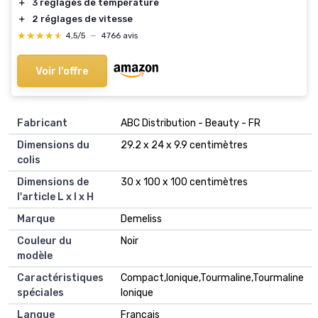
＋
3 réglages de température
＋
2 réglages de vitesse
★★★★★
★★★★★
4,5/5
—
4766 avis
Voir l'offre
Fabricant
‎ABC Distribution - Beauty - FR
Dimensions du
‎29.2 x 24 x 9.9 centimètres
colis
Dimensions de
‎30 x 100 x 100 centimètres
l'article L x l x H
Marque
‎Demeliss
Couleur du
‎Noir
modèle
Caractéristiques
‎Compact,Ionique,Tourmaline,Tourmaline
spéciales
Ionique
Langue
‎Français