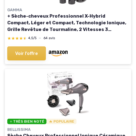
GAMMA
+ Sèche-cheveux Professionnel X-Hybrid
Compact, Léger et Compact, Technologie Ionique,
Grille Revêtue de Tourmaline, 2 Vitesses 3
Températures, 1800-2100W (Noir)
★★★★★
★★★★★
4,5/5
—
64 avis
Voir l'offre
⭐ TRÈS BIEN NOTÉ
🔥 POPULAIRE
BELLISSIMA
Sèche Cheveux Professionnel Ionique Céramique