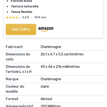
＋
Finition mate
＋
Texture naturelle
＋
Tenue flexible
★★★★★
★★★★★
4,2/5
—
3214 avis
Voir l'offre
Fabricant
‎Charlemagne
Dimensions du
‎26.1 x 6.7 x 5.5 centimètres
colis
Dimensions de
‎43 x 66 x 216 millimètres
l'article L x l x H
Marque
‎Charlemagne
Couleur du
‎claire
modèle
Format
‎Aérosol
Volume indicatif
‎200 Millilitres