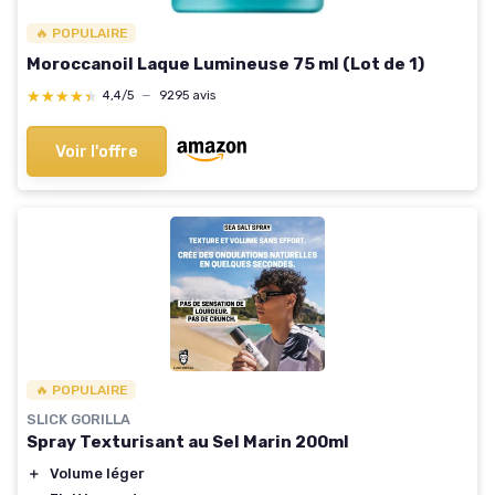
🔥 POPULAIRE
Moroccanoil Laque Lumineuse 75 ml (Lot de 1)
★★★★★
★★★★★
4,4/5
—
9295 avis
Voir l'offre
🔥 POPULAIRE
SLICK GORILLA
Spray Texturisant au Sel Marin 200ml
＋
Volume léger