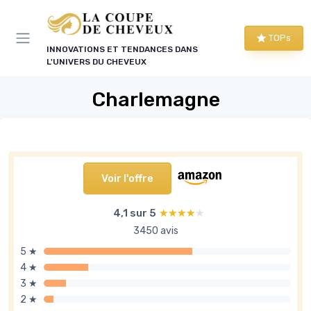
Panneau de gestion des cookies
TOPs
INNOVATIONS ET TENDANCES DANS
L'UNIVERS DU CHEVEUX
Charlemagne
Voir l'offre
4,1 sur 5
★★★★★
★★★★★
3450 avis
5 ★
4 ★
3 ★
2 ★