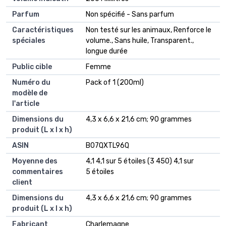
Parfum
‎Non spécifié - Sans parfum
Caractéristiques
‎Non testé sur les animaux, Renforce le
spéciales
volume., Sans huile, Transparent.,
longue durée
Public cible
‎Femme
Numéro du
‎Pack of 1 (200ml)
modèle de
l'article
Dimensions du
‎4,3 x 6,6 x 21,6 cm; 90 grammes
produit (L x l x h)
ASIN
‎B07QXTL96Q
Moyenne des
4,1 4,1 sur 5 étoiles (3 450) 4,1 sur
commentaires
5 étoiles
client
Dimensions du
4,3 x 6,6 x 21,6 cm; 90 grammes
produit (L x l x h)
Fabricant
Charlemagne