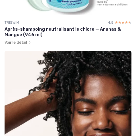
TRISWIM
4.5
☆☆☆☆☆
★★★★★
Après-shampoing neutralisant le chlore — Ananas &
Mangue (946 ml)
Voir le détail