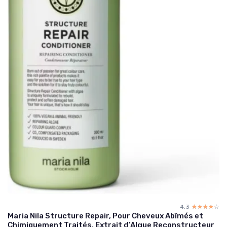
4.3
☆☆☆☆☆
★★★★★
Maria Nila Structure Repair, Pour Cheveux Abîmés et
Chimiquement Traités, Extrait d’Algue Reconstructeur