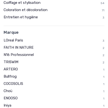
Coiffage et stylisation
54
Coloration et décoloration
71
Entretien et hygiène
3
Marque
LOreal Paris
3
FAITH IN NATURE
2
N16 Professionnel
2
TRISWIM
2
ARTERO
1
Bullfrog
1
COCOSOLIS
1
Choü
1
ENOOSO
1
Iniya
1