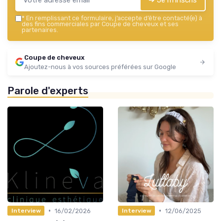
*
En remplissant ce formulaire, j’accepte d’être contacté(e) à
des fins commerciales par Coupe de cheveux et ses
partenaires.
Coupe de cheveux
Ajoutez-nous à vos sources préférées sur Google
Parole d'experts
•
•
16/02/2026
12/06/2025
Interview
Interview