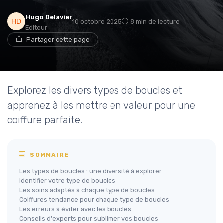
Hugo Delavier
10 octobre 2025
8 min de lecture
Editeur
Partager cette page
Explorez les divers types de boucles et
apprenez à les mettre en valeur pour une
coiffure parfaite.
SOMMAIRE
Les types de boucles : une diversité à explorer
Identifier votre type de boucles
Les soins adaptés à chaque type de boucles
Coiffures tendance pour chaque type de boucles
Les erreurs à éviter avec les boucles
Conseils d'experts pour sublimer vos boucles