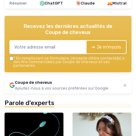
Résumer
ChatGPT
Claude
Mistral
Recevez les dernières actualités de
Coupe de cheveux
➔ Je m'inscris
*
En remplissant ce formulaire, j’accepte d’être contacté(e) à
des fins commerciales par Coupe de cheveux et ses
partenaires.
Coupe de cheveux
Ajoutez-nous à vos sources préférées sur Google
Parole d'experts