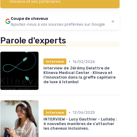
cheveux et ses partenaires.
Coupe de cheveux
Ajoutez-nous à vos sources préférées sur Google
Parole d'experts
•
16/02/2026
Interview
Interview de Jérémy Delattre de
Klineva Medical Center : Klineva et
l'innovation dans la greffe capillaire
de luxe à Istanbul
•
12/06/2025
Interview
INTERVIEW - Lucy Gauthier - Lullaby :
6 nouvelles manières de s'attacher
les cheveux inclusives.