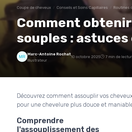
Coupe de cheveux
Conseils et Soins Capillaires
Routines d
Comment obtenir 
souples : astuces 
Marc-Antoine Rochat
10 octobre 2025
7 min de lectu
Illustrateur
Découvrez comment assouplir vos cheveux 
pour une chevelure plus douce et maniable
Comprendre
l'assouplissement des