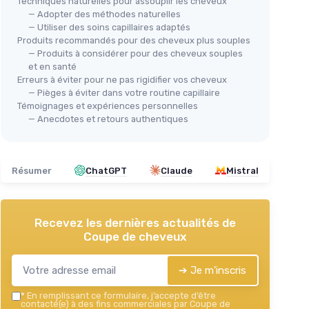
Techniques naturelles pour assouplir les cheveux
— Adopter des méthodes naturelles
— Utiliser des soins capillaires adaptés
Produits recommandés pour des cheveux plus souples
— Produits à considérer pour des cheveux souples
et en santé
Erreurs à éviter pour ne pas rigidifier vos cheveux
— Pièges à éviter dans votre routine capillaire
Témoignages et expériences personnelles
— Anecdotes et retours authentiques
Résumer
ChatGPT
Claude
Mistral
Recevez les dernières actualités de
Coupe de cheveux
➔ Je m'inscris
*
En remplissant ce formulaire, j’accepte d’être
contacté(e) à des fins commerciales par Coupe de