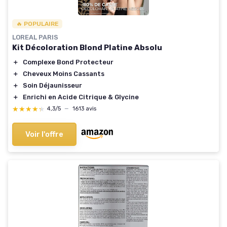
🔥 POPULAIRE
LOREAL PARIS
Kit Décoloration Blond Platine Absolu
＋
Complexe Bond Protecteur
＋
Cheveux Moins Cassants
＋
Soin Déjaunisseur
＋
Enrichi en Acide Citrique & Glycine
★★★★★
★★★★★
4,3/5
—
1613 avis
Voir l'offre