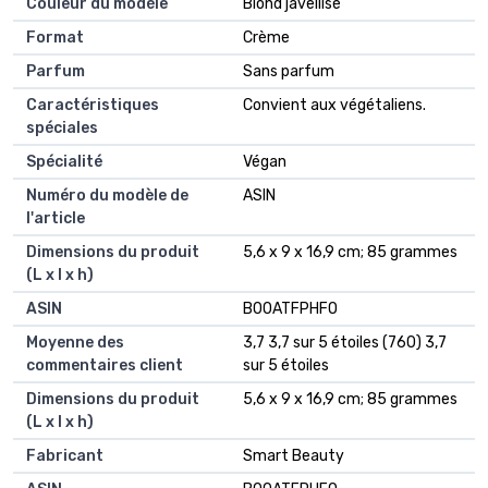
Couleur du modèle
‎Blond javellisé
Format
‎Crème
Parfum
‎Sans parfum
Caractéristiques
‎Convient aux végétaliens.
spéciales
Spécialité
‎Végan
Numéro du modèle de
‎ASIN
l'article
Dimensions du produit
‎5,6 x 9 x 16,9 cm; 85 grammes
(L x l x h)
ASIN
‎B00ATFPHFO
Moyenne des
3,7 3,7 sur 5 étoiles (760) 3,7
commentaires client
sur 5 étoiles
Dimensions du produit
5,6 x 9 x 16,9 cm; 85 grammes
(L x l x h)
Fabricant
Smart Beauty