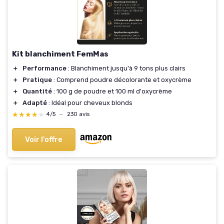
Kit blanchiment FemMas
＋
Performance
: Blanchiment jusqu'à 9 tons plus clairs
＋
Pratique
: Comprend poudre décolorante et oxycrème
＋
Quantité
: 100 g de poudre et 100 ml d'oxycrème
＋
Adapté
: Idéal pour cheveux blonds
★★★★★
★★★★★
4/5
—
230 avis
Voir l'offre