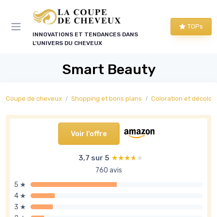
Panneau de gestion des cookies
TOPs
INNOVATIONS ET TENDANCES DANS
L'UNIVERS DU CHEVEUX
Smart Beauty
Coupe de cheveux
Shopping et bons plans
Coloration et décolor
Voir l'offre
3,7 sur 5
★★★★★
★★★★★
760 avis
5 ★
4 ★
3 ★