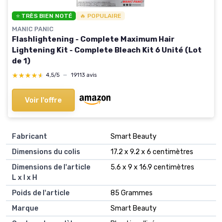
⭐ TRÈS BIEN NOTÉ
🔥 POPULAIRE
MANIC PANIC
Flashlightening - Complete Maximum Hair
Lightening Kit - Complete Bleach Kit 6 Unité (Lot
de 1)
★★★★★
★★★★★
4,5/5
—
19113 avis
Voir l'offre
Fabricant
‎Smart Beauty
Dimensions du colis
‎17.2 x 9.2 x 6 centimètres
Dimensions de l'article
‎5.6 x 9 x 16.9 centimètres
L x l x H
Poids de l'article
‎85 Grammes
Marque
‎Smart Beauty