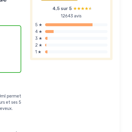
4,5 sur 5
★★★★★
★★★★★
12643 avis
5 ★
4 ★
3 ★
2 ★
1 ★
 40ml permet
urs et ses 5
heveux.