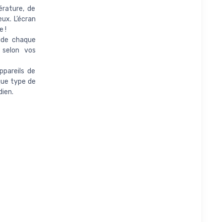
rature, de
ux. L’écran
e !
uide chaque
 selon vos
ppareils de
que type de
dien.