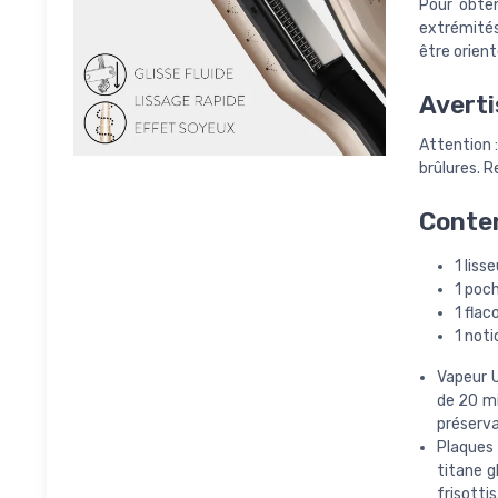
Pour obten
extrémités
être orient
Averti
Attention :
brûlures. R
Conten
1 liss
1 poc
1 flac
1 noti
Vapeur U
de 20 mi
préserva
Plaques
titane g
frisotti