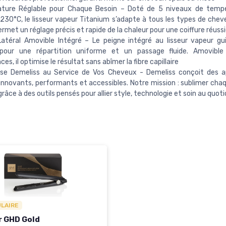
ture Réglable pour Chaque Besoin – Doté de 5 niveaux de tempé
230°C, le lisseur vapeur Titanium s’adapte à tous les types de cheve
ermet un réglage précis et rapide de la chaleur pour une coiffure réussi
Latéral Amovible Intégré – Le peigne intégré au lisseur vapeur g
our une répartition uniforme et un passage fluide. Amovible
es, il optimise le résultat sans abîmer la fibre capillaire
tise Demeliss au Service de Vos Cheveux - Demeliss conçoit des a
 innovants, performants et accessibles. Notre mission : sublimer cha
râce à des outils pensés pour allier style, technologie et soin au quoti
ULAIRE
r GHD Gold