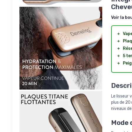
Cheveu
Voir la bo
＋
Vape
＋
Plaq
＋
Rése
＋
5 te
＋
Peig
Descri
Le lisseur 
plus de 20 
niveaux de 
Mode d