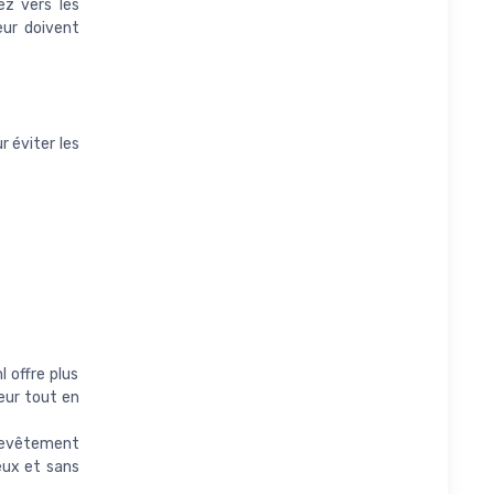
ez vers les
eur doivent
r éviter les
 offre plus
eur tout en
revêtement
eux et sans