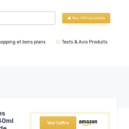
Nos TOPs produits
opping et bons plans
Tests & Avis Produits
es
 40ml
Voir l'offre
 de