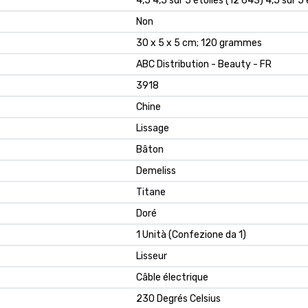
4,5 4,5 sur 5 étoiles (12 643) 4,5 sur 5 
Non
30 x 5 x 5 cm; 120 grammes
ABC Distribution - Beauty - FR
3918
Chine
Lissage
Bâton
Demeliss
Titane
Doré
1 Unità (Confezione da 1)
Lisseur
Câble électrique
230 Degrés Celsius