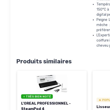
Tempéra
150°C à 
digital p
Peigne 
mèche p
préférenc
L’Exper
coiffure
cheveu g
Produits similaires
⭐ TRÈS BIEN NOTÉ
🔥 POP
L'OREAL PROFESSIONNEL -
Lisseu
SteamPod 4