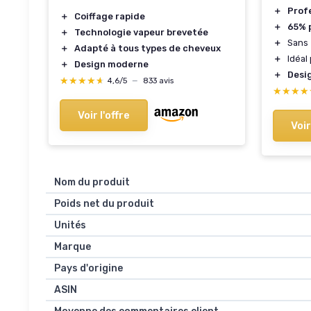
＋
Prof
＋
Coiffage rapide
＋
65% p
＋
Technologie vapeur brevetée
＋
Sans
＋
Adapté à tous types de cheveux
＋
Idéal
＋
Design moderne
＋
Desi
★★★★★
★★★★★
4,6/5
—
833 avis
★★★★
★★★★
Voir l'offre
Voir
Nom du produit
Poids net du produit
Unités
Marque
Pays d'origine
ASIN