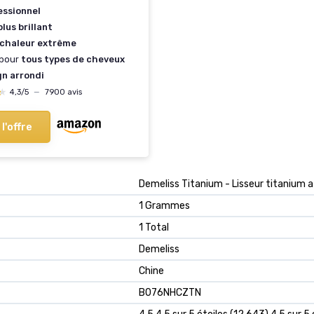
essionnel
lus brillant
chaleur extrême
 pour
tous types de cheveux
gn arrondi
★
★
4,3/5
—
7900 avis
 l'offre
‎Demeliss Titanium - Lisseur titanium 
‎1 Grammes
‎1 Total
‎Demeliss
‎Chine
B076NHCZTN