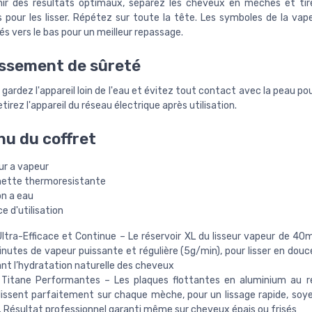
ir des résultats optimaux, séparez les cheveux en mèches et tir
 pour les lisser. Répétez sur toute la tête. Les symboles de la vap
és vers le bas pour un meilleur repassage.
ssement de sûreté
 gardez l'appareil loin de l'eau et évitez tout contact avec la peau pou
etirez l'appareil du réseau électrique après utilisation.
u du coffret
eur a vapeur
hette thermoresistante
on a eau
ce d'utilisation
ltra-Efficace et Continue – Le réservoir XL du lisseur vapeur de 40ml
nutes de vapeur puissante et régulière (5g/min), pour lisser en douc
nt l’hydratation naturelle des cheveux
 Titane Performantes – Les plaques flottantes en aluminium au 
lissent parfaitement sur chaque mèche, pour un lissage rapide, soy
s. Résultat professionnel garanti même sur cheveux épais ou frisés